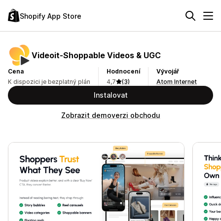
Shopify App Store
Videoit‑Shoppable Videos & UGC
Cena
Hodnocení
Vývojář
K dispozici je bezplatný plán
4,7
(3)
Atom Internet
Instalovat
Zobrazit demoverzi obchodu