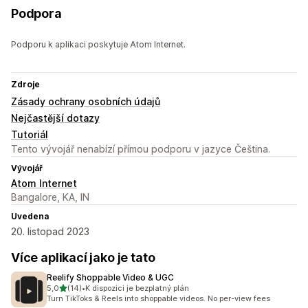
Podpora
Podporu k aplikaci poskytuje Atom Internet.
Zdroje
Zásady ochrany osobních údajů
Nejčastější dotazy
Tutoriál
Tento vývojář nenabízí přímou podporu v jazyce Čeština.
Vývojář
Atom Internet
Bangalore, KA, IN
Uvedena
20. listopad 2023
Více aplikací jako je tato
Reelify Shoppable Video & UGC
z 5 hvězd
5,0
(14)
•
K dispozici je bezplatný plán
Celkový počet recenzí: 14
Turn TikToks & Reels into shoppable videos. No per-view fees