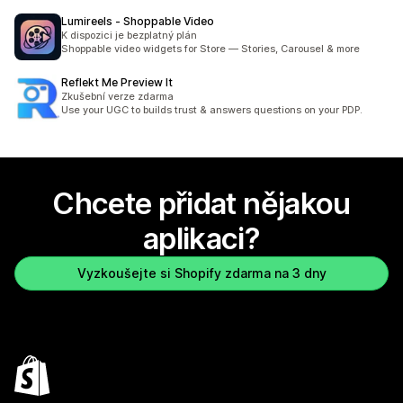
Lumireels ‑ Shoppable Video
K dispozici je bezplatný plán
Shoppable video widgets for Store — Stories, Carousel & more
Reflekt Me Preview It
Zkušební verze zdarma
Use your UGC to builds trust & answers questions on your PDP.
Chcete přidat nějakou
aplikaci?
Vyzkoušejte si Shopify zdarma na 3 dny