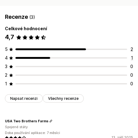
Recenze
(3)
Celkové hodnocení
4,7
5
2
4
1
3
0
2
0
1
0
Napsat recenzi
Všechny recenze
USA Two Brothers Farms
Spojené státy
Doba používání aplikace: 7 měsíci
13. září 2025