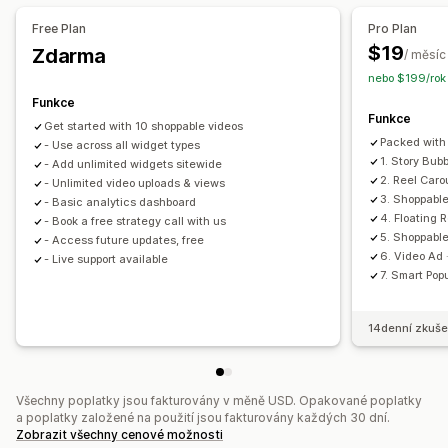
Import videí
Video widget
Vložená videa
Free Plan
Pro Plan
Automaticky otevíraná okna
Karusely
$19
Zdarma
/ měsíc
nebo $199/rok 
Funkce
Funkce
Get started with 10 shoppable videos
Packed with
- Use across all widget types
1. Story Bub
- Add unlimited widgets sitewide
2. Reel Caro
- Unlimited video uploads & views
3. Shoppabl
- Basic analytics dashboard
4. Floating 
- Book a free strategy call with us
5. Shoppable
- Access future updates, free
6. Video Ad
- Live support available
7. Smart Pop
14denní zkuše
Všechny poplatky jsou fakturovány v měně USD. Opakované poplatky
a poplatky založené na použití jsou fakturovány každých 30 dní.
Zobrazit všechny cenové možnosti