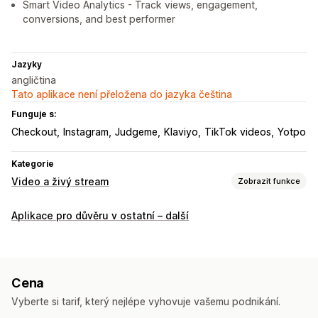
Smart Video Analytics - Track views, engagement,
conversions, and best performer
Jazyky
angličtina
Tato aplikace není přeložena do jazyka čeština
Funguje s:
Checkout
Instagram
Judgeme
Klaviyo
TikTok videos
Yotpo
Kategorie
Video a živý stream
Zobrazit funkce
Správa videí
Aplikace pro důvěru v ostatní – další
Videa s možností nákupu
Živý prodej
Živé streamy
Živé akce
Automatické přehrávání
Přidat do košíku
Interaktivní video
Pokladna
UGC
Cena
Sdílení na sociálních sítích
Analytika
Vyberte si tarif, který nejlépe vyhovuje vašemu podnikání.
Přizpůsobení