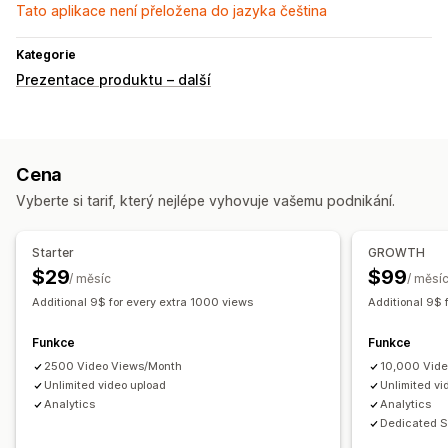
Tato aplikace není přeložena do jazyka čeština
Kategorie
Prezentace produktu – další
Cena
Vyberte si tarif, který nejlépe vyhovuje vašemu podnikání.
Starter
GROWTH
$29
$99
/ měsíc
/ měsí
Additional 9$ for every extra 1000 views
Additional 9$ 
Funkce
Funkce
2500 Video Views/Month
10,000 Vid
Unlimited video upload
Unlimited vi
Analytics
Analytics
Dedicated S