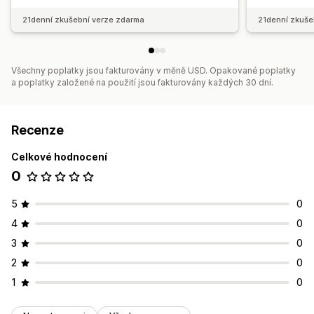
21denní zkušební verze zdarma
21denní zkuše
Všechny poplatky jsou fakturovány v měně USD. Opakované poplatky
a poplatky založené na použití jsou fakturovány každých 30 dní.
Recenze
Celkové hodnocení
0
5
0
4
0
3
0
2
0
1
0