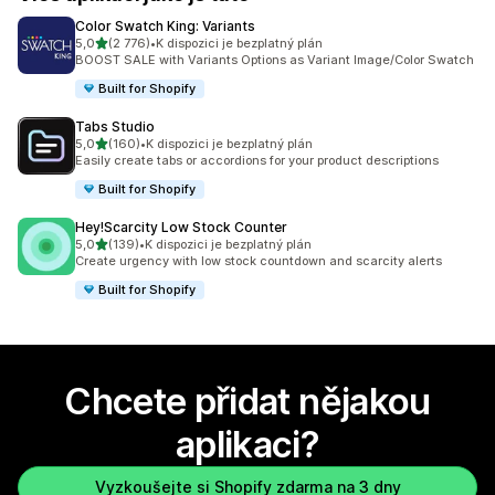
Color Swatch King: Variants
z 5 hvězd
5,0
(2 776)
•
K dispozici je bezplatný plán
Celkový počet recenzí: 2776
BOOST SALE with Variants Options as Variant Image/Color Swatch
Built for Shopify
Tabs Studio
z 5 hvězd
5,0
(160)
•
K dispozici je bezplatný plán
Celkový počet recenzí: 160
Easily create tabs or accordions for your product descriptions
Built for Shopify
Hey!Scarcity Low Stock Counter
z 5 hvězd
5,0
(139)
•
K dispozici je bezplatný plán
Celkový počet recenzí: 139
Create urgency with low stock countdown and scarcity alerts
Built for Shopify
Chcete přidat nějakou
aplikaci?
Vyzkoušejte si Shopify zdarma na 3 dny