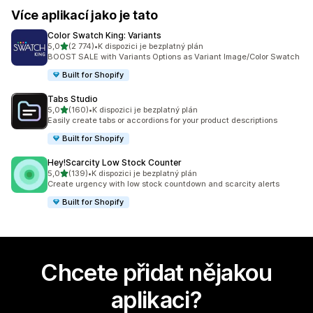
Více aplikací jako je tato
Color Swatch King: Variants
z 5 hvězd
5,0
(2 774)
•
K dispozici je bezplatný plán
Celkový počet recenzí: 2774
BOOST SALE with Variants Options as Variant Image/Color Swatch
Built for Shopify
Tabs Studio
z 5 hvězd
5,0
(160)
•
K dispozici je bezplatný plán
Celkový počet recenzí: 160
Easily create tabs or accordions for your product descriptions
Built for Shopify
Hey!Scarcity Low Stock Counter
z 5 hvězd
5,0
(139)
•
K dispozici je bezplatný plán
Celkový počet recenzí: 139
Create urgency with low stock countdown and scarcity alerts
Built for Shopify
Chcete přidat nějakou
aplikaci?