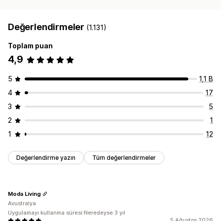
Değerlendirmeler
(1.131)
Toplam puan
4,9
5
1,1 B
4
17
3
5
2
1
1
12
Değerlendirme yazın
Tüm değerlendirmeler
Moda Living
Avustralya
Uygulamayı kullanma süresi:Neredeyse 3 yıl
5 Ağustos 2026