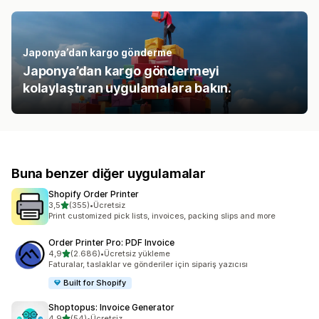
Japonya’dan kargo gönderme
Japonya’dan kargo göndermeyi
kolaylaştıran uygulamalara bakın.
Buna benzer diğer uygulamalar
Shopify Order Printer
5 yıldız üzerinden
3,5
(355)
•
Ücretsiz
toplam 355 değerlendirme
Print customized pick lists, invoices, packing slips and more
Order Printer Pro: PDF Invoice
5 yıldız üzerinden
4,9
(2.686)
•
Ücretsiz yükleme
toplam 2686 değerlendirme
Faturalar, taslaklar ve gönderiler için sipariş yazıcısı
Built for Shopify
Shoptopus: Invoice Generator
5 yıldız üzerinden
4,9
(54)
•
Ücretsiz