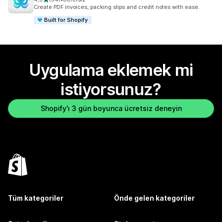
toplam 54 değerlendirme
Create PDF invoices, packing slips and credit notes with ease.
Built for Shopify
Uygulama eklemek mi
istiyorsunuz?
Shopify'ı 3 gün boyunca ücretsiz deneyin
Tüm kategoriler
Önde gelen kategoriler