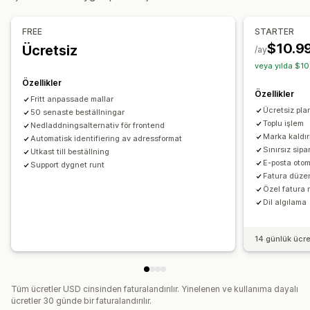
Renk ve yazı tipi
Marka öğeleri
Alanlar
Fatura numarası
Gönderen e-postası
Vergi hesaplama
Şablonlar
Barkodlar
FREE
STARTER
Logolar
Çoklu para birimi
Çoklu dil
$10.9
Ücretsiz
/ay
veya yılda $10
Dosya yönetimi
Özellikler
Toplu indirme
Dosya adlandırma
E-posta otomasyonu
Özellikler
Fritt anpassade mallar
PDF oluşturma
Yazdırıp dışa aktarma
Veri güvenliği
Ücretsiz pla
50 senaste beställningar
Ardışık numaralandırma
Toplu işlem
Nedladdningsalternativ för frontend
Marka kaldı
Automatisk identifiering av adressformat
Sınırsız sipa
Utkast till beställning
E-posta oto
Support dygnet runt
Fatura düze
Özel fatura
Dil algılama
14 günlük ücr
Tüm ücretler USD cinsinden faturalandırılır. Yinelenen ve kullanıma dayalı
ücretler 30 günde bir faturalandırılır.