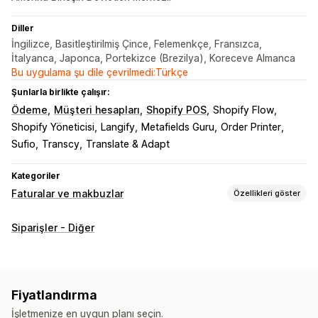
Diller
İngilizce, Basitleştirilmiş Çince, Felemenkçe, Fransızca,
İtalyanca, Japonca, Portekizce (Brezilya), Koreceve Almanca
Bu uygulama şu dile çevrilmedi:Türkçe
Şunlarla birlikte çalışır:
Ödeme
Müşteri hesapları
Shopify POS
Shopify Flow
Shopify Yöneticisi
Langify
Metafields Guru
Order Printer
Sufio
Transcy
Translate & Adapt
Kategoriler
Faturalar ve makbuzlar
Özellikleri göster
Belge türleri
Siparişler - Diğer
Faturalar
Makbuzlar
Kredi notları
Teklifler
Taslak siparişler
Teslimat notları
Sevk irsaliyeleri
Para iadeleri
Fiyatlandırma
Özelleştirme
İşletmenize en uygun planı seçin.