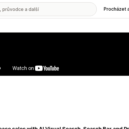
Procházet 
ie propagovaných obrázků
ease sales with AI Visual Search, Search Bar and