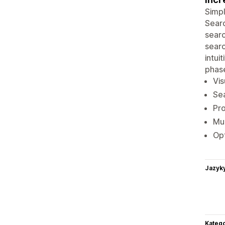
Simpl
Searc
searc
searc
intui
phas
Vis
Sea
Pro
Mul
Opt
Jazyk
Katego