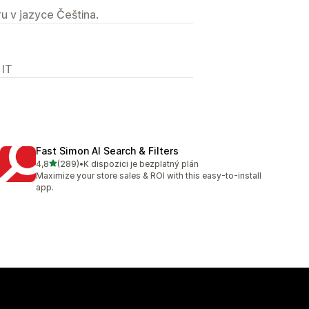
u v jazyce Čeština.
 IT
Fast Simon AI Search & Filters
z 5 hvězd
4,8
(289)
•
K dispozici je bezplatný plán
Celkový počet recenzí: 289
Maximize your store sales & ROI with this easy-to-install
app.