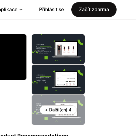
aplikace
Přihlásit se
Začít zdarma
+ Další(ch) 4
 Product Recommendations