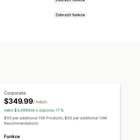
Zobrazit funkce
ce produktu
Vlastní CSS
Více měn
Více jazyků
brázků
Okamžité vyhledávání
Doporučené produkty
Více filtrů
ávací panel
vané společně
ní
Vlastní CSS
Vlastní styly
 výsledků hledání
Řazení
onnost doporučení
Corporate
$349.99
/ měsíc
zí
Vlastní panely
Používání filtrů
nebo $3,499/rok s úsporou 17 %
hování
Vyhledávací dotazy
$50 per additional 10K Products, $50 per additional 10M
Recommendations
Funkce