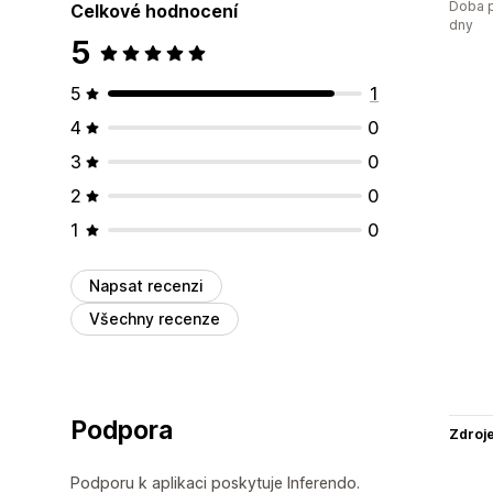
Doba p
Celkové hodnocení
dny
5
5
1
4
0
3
0
2
0
1
0
Napsat recenzi
Všechny recenze
Podpora
Zdroj
Podporu k aplikaci poskytuje Inferendo.