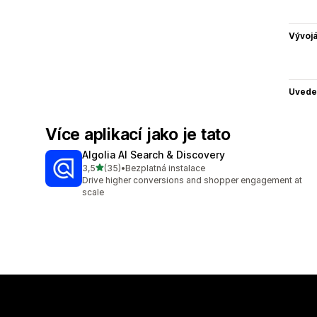
Vývojá
Uvede
Více aplikací jako je tato
Algolia AI Search & Discovery
z 5 hvězd
3,5
(35)
•
Bezplatná instalace
Celkový počet recenzí: 35
Drive higher conversions and shopper engagement at
scale