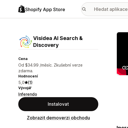
Shopify App Store
Galer
Visidea AI Search &
Discovery
Cena
Od $34.99 /měsíc. Zkušební verze
zdarma.
Hodnocení
5,0
(1)
Vývojář
Inferendo
Instalovat
Zobrazit demoverzi obchodu
Incr