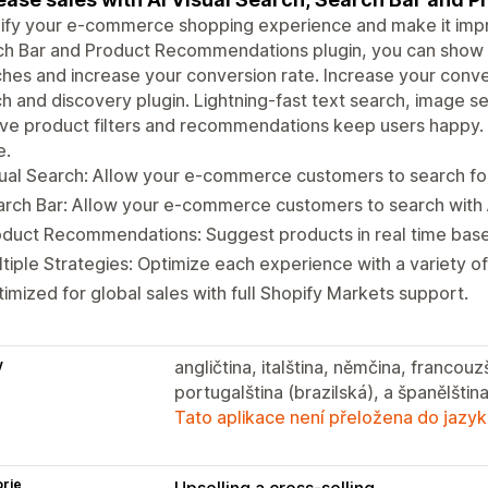
ify your e-commerce shopping experience and make it impres
h Bar and Product Recommendations plugin, you can show 
hes and increase your conversion rate.​ Increase your conv
h and discovery plugin. Lightning-fast text search, image s
tive product filters and recommendations keep users happy.
e.
ual Search: Allow your e-commerce customers to search fo
rch Bar: Allow your e-commerce customers to search with A
duct Recommendations: Suggest products in real time base
tiple Strategies: Optimize each experience with a variety of
imized for global sales with full Shopify Markets support.
y
angličtina, italština, němčina, francouz
portugalština (brazilská), a španělštin
Tato aplikace není přeložena do jazyk
rie
Upselling a cross-selling