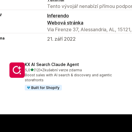
Tento vývojář nenabízí přímou podpor
ř
Inferendo
Webová stránka
Via Firenze 37, Alessandria, AL, 15121,
na
21. září 2022
KX AI Search Claude Agent
z 5 hvězd
5,0
(12)
•
Zkušební verze zdarma
Celkový počet recenzí: 12
Boost sales with AI search & discovery and agentic
storefronts
Built for Shopify