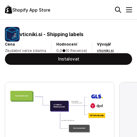
Shopify App Store
vticniki.si ‑ Shipping labels
Cena
Hodnocení
Vývojář
Zkušební verze zdarma
0,0
(0 Recenze)
vticniki.si
Instalovat