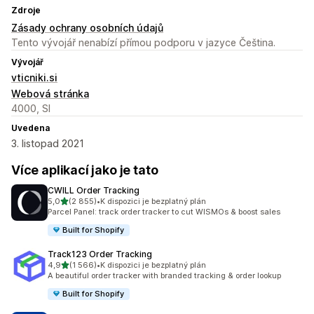
Zdroje
Zásady ochrany osobních údajů
Tento vývojář nenabízí přímou podporu v jazyce Čeština.
Vývojář
vticniki.si
Webová stránka
4000, SI
Uvedena
3. listopad 2021
Více aplikací jako je tato
CWILL Order Tracking
z 5 hvězd
5,0
(2 855)
•
K dispozici je bezplatný plán
Celkový počet recenzí: 2855
Parcel Panel: track order tracker to cut WISMOs & boost sales
Built for Shopify
Track123 Order Tracking
z 5 hvězd
4,9
(1 566)
•
K dispozici je bezplatný plán
Celkový počet recenzí: 1566
A beautiful order tracker with branded tracking & order lookup
Built for Shopify