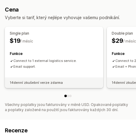
Cena
Vyberte si tarif, který nejlépe vyhovuje vašemu podnikání.
Single plan
Double plan
$19
$29
/ měsíc
/ měsíc
Funkce
Funkce
Connect to 1 external logistics service.
Connect to 2
Email support.
Email + Phon
14denní zkušební verze zdarma
14denní zkuše
Všechny poplatky jsou fakturovány v měně USD. Opakované poplatky
a poplatky založené na použití jsou fakturovány každých 30 dní.
Recenze