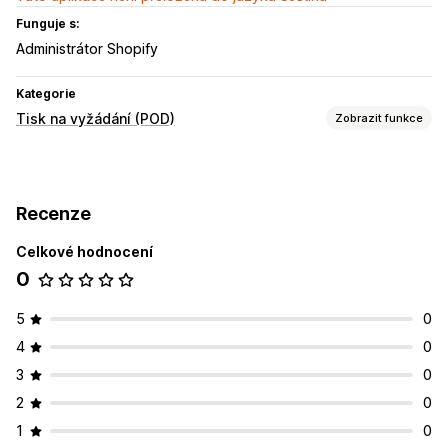
Funguje s:
Administrátor Shopify
Kategorie
Tisk na vyžádání (POD)
Zobrazit funkce
Přizpůsobení produktů
Soukromé štítky
Navrhovací nástroje
Generátor maket
Recenze
Personalizace
Vlastní šablony
Celkové hodnocení
Produkty
0
Celoplošný potisk
Oděvy
Ekologické
Možnosti dopravy
5
0
Hromadná doprava
Vlastní doprava
Celosvětové plnění
4
0
3
0
2
0
1
0