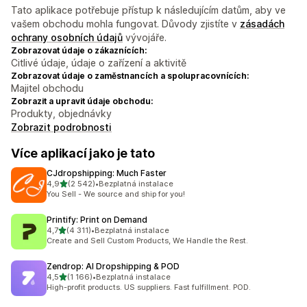
Tato aplikace potřebuje přístup k následujícím datům, aby ve
vašem obchodu mohla fungovat. Důvody zjistíte v
zásadách
ochrany osobních údajů
vývojáře.
Zobrazovat údaje o zákaznících:
Citlivé údaje, údaje o zařízení a aktivitě
Zobrazovat údaje o zaměstnancích a spolupracovnících:
Majitel obchodu
Zobrazit a upravit údaje obchodu:
Produkty, objednávky
Zobrazit podrobnosti
Více aplikací jako je tato
CJdropshipping: Much Faster
z 5 hvězd
4,9
(2 542)
•
Bezplatná instalace
Celkový počet recenzí: 2542
You Sell - We source and ship for you!
Printify: Print on Demand
z 5 hvězd
4,7
(4 311)
•
Bezplatná instalace
Celkový počet recenzí: 4311
Create and Sell Custom Products, We Handle the Rest.
Zendrop: AI Dropshipping & POD
z 5 hvězd
4,5
(1 166)
•
Bezplatná instalace
Celkový počet recenzí: 1166
High-profit products. US suppliers. Fast fulfillment. POD.