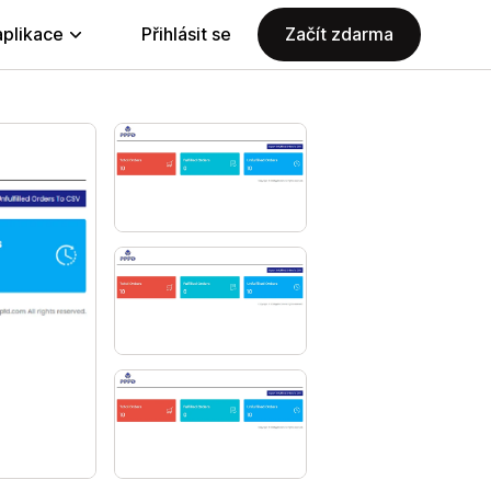
aplikace
Přihlásit se
Začít zdarma