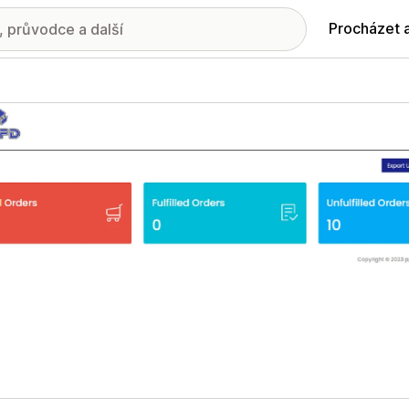
Procházet 
ie propagovaných obrázků