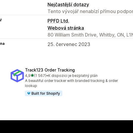
Nejčastější dotazy
Tento vývojář nenabízí přímou podpor
ř
PPFD Ltd.
Webová stránka
80 William Smith Drive, Whitby, ON, L
na
25. červenec 2023
Track123 Order Tracking
z 5 hvězd
4,9
(1 567)
•
K dispozici je bezplatný plán
Celkový počet recenzí: 1567
A beautiful order tracker with branded tracking & order
lookup
Built for Shopify