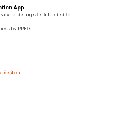
tion App
our ordering site. Intended for
ocess by PPFD.
a čeština