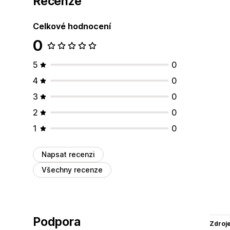
Recenze
Celkové hodnocení
0
5
0
4
0
3
0
2
0
1
0
Napsat recenzi
Všechny recenze
Podpora
Zdroj