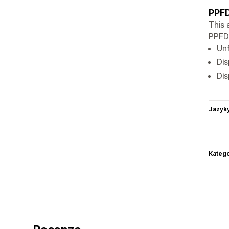
PPFD
This 
PPFD'
Unf
Dis
Dis
Jazyk
Katego