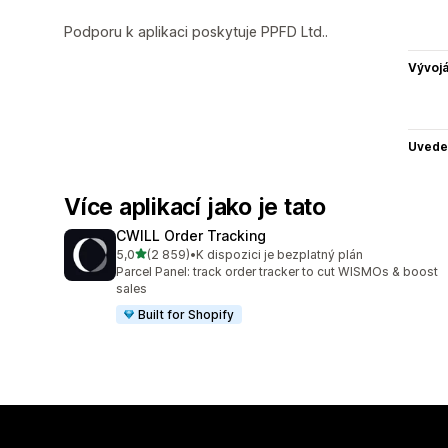
Podporu k aplikaci poskytuje PPFD Ltd..
Vývojá
Uvede
Více aplikací jako je tato
CWILL Order Tracking
z 5 hvězd
5,0
(2 859)
•
K dispozici je bezplatný plán
Celkový počet recenzí: 2859
Parcel Panel: track order tracker to cut WISMOs & boost
sales
Built for Shopify