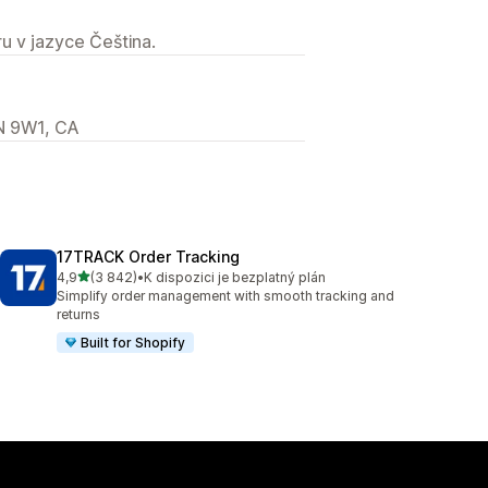
u v jazyce Čeština.
1N 9W1, CA
17TRACK Order Tracking
z 5 hvězd
4,9
(3 842)
•
K dispozici je bezplatný plán
Celkový počet recenzí: 3842
Simplify order management with smooth tracking and
returns
Built for Shopify