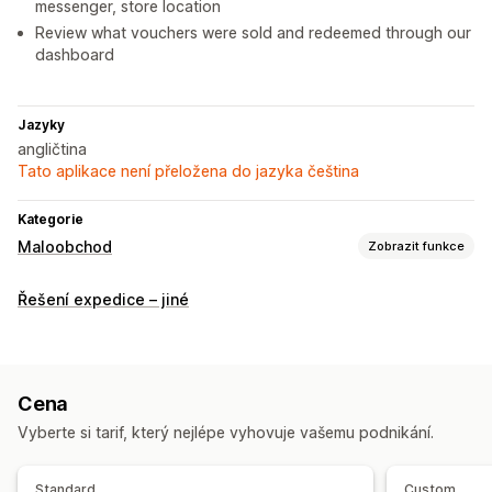
messenger, store location
Review what vouchers were sold and redeemed through our
dashboard
Jazyky
angličtina
Tato aplikace není přeložena do jazyka čeština
Kategorie
Maloobchod
Zobrazit funkce
POS
Řešení expedice – jiné
Skenování čárových kódů
QR kódy
Cena
Vyberte si tarif, který nejlépe vyhovuje vašemu podnikání.
Standard
Custom