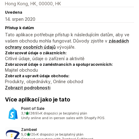
Hong Kong, HK, 00000, HK
Uvedena
14. srpen 2020
Přístup k datům
Tato aplikace potřebuje přístup k následujícím datům, aby ve
vašem obchodu mohla fungovat. Důvody zjistíte v
zásadách
ochrany osobních údajů
vývojáře.
Zobrazovat údaje o zákaznících:
Citlivé údaje, údaje o zařízení a aktivitě
Zobrazovat údaje o zaměstnancích a spolupracovnících:
Majitel obchodu
Zobrazit a upravit údaje obchodu:
Produkty, objednávky, Online obchod
Zobrazit podrobnosti
Více aplikací jako je tato
Point of Sale
z 5 hvězd
3,1
(389)
•
K dispozici je bezplatný plán
Celkový počet recenzí: 389
Unify online and in-person sales with Shopify POS.
Zambeel
z 5 hvězd
5,0
(3)
•
K dispozici je bezplatný plán
Celkový počet recenzí: 3