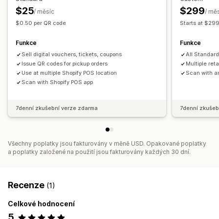
$25
$299
/ měsíc
/ mě
$0.50 per QR code
Starts at $29
Funkce
Funkce
Sell digital vouchers, tickets, coupons
All Standard
Issue QR codes for pickup orders
Multiple ret
Use at multiple Shopify POS location
Scan with a
Scan with Shopify POS app
7denní zkušební verze zdarma
7denní zkušeb
Všechny poplatky jsou fakturovány v měně USD. Opakované poplatky
a poplatky založené na použití jsou fakturovány každých 30 dní.
Recenze
(1)
Celkové hodnocení
5