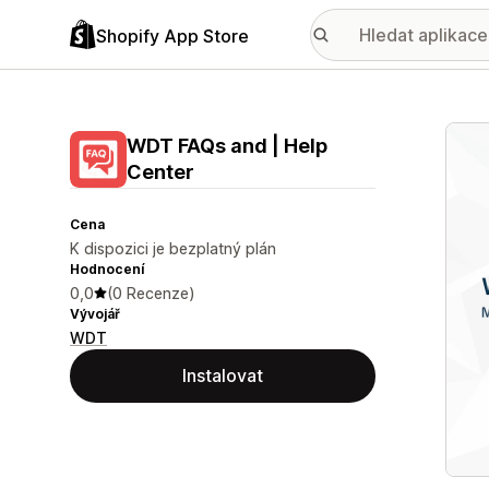
Shopify App Store
Galer
WDT FAQs and | Help
Center
Cena
K dispozici je bezplatný plán
Hodnocení
0,0
(0 Recenze)
Vývojář
WDT
Instalovat