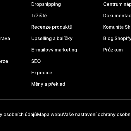
Dropshipping
Centrum náp
Tržiště
Dokumentace
Recenze produktů
Komunita Sh
rava
Upselling a balíčky
Blog Shopif
E-mailový marketing
Průzkum
erze
SEO
Expedice
Měny a překlad
y osobních údajů
Mapa webu
Vaše nastavení ochrany osobn