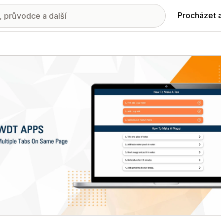
Procházet 
ie propagovaných obrázků