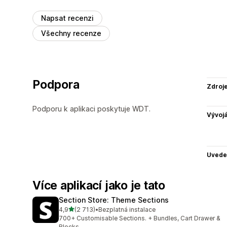
Napsat recenzi
Všechny recenze
Podpora
Zdroj
Podporu k aplikaci poskytuje WDT.
Vývojá
Uvede
Více aplikací jako je tato
Section Store: Theme Sections
z 5 hvězd
4,9
(2 713)
•
Bezplatná instalace
Celkový počet recenzí: 2713
700+ Customisable Sections. + Bundles, Cart Drawer &
Blocks