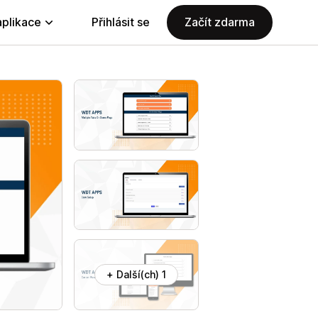
aplikace
Přihlásit se
Začít zdarma
+ Další(ch) 1