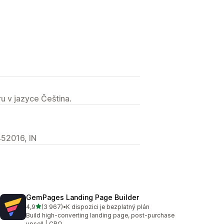
u v jazyce Čeština.
452016, IN
GemPages Landing Page Builder
z 5 hvězd
4,9
(3 967)
•
K dispozici je bezplatný plán
Celkový počet recenzí: 3967
Build high-converting landing page, post-purchase
upsell | CRO