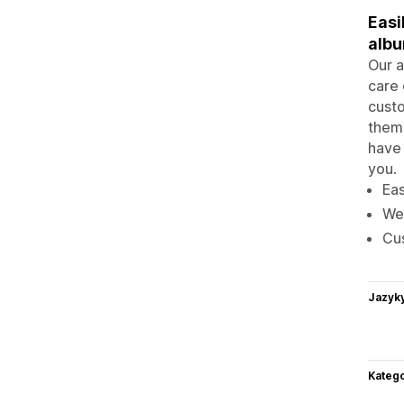
Easi
albu
Our a
care 
custo
theme
have 
you.
Eas
We 
Cus
Jazyk
Katego