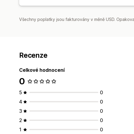
Všechny poplatky jsou fakturovány v měně USD. Opakovan
Recenze
Celkové hodnocení
0
5
0
4
0
3
0
2
0
1
0