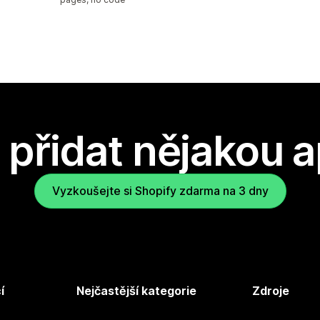
přidat nějakou a
Vyzkoušejte si Shopify zdarma na 3 dny
í
Nejčastější kategorie
Zdroje