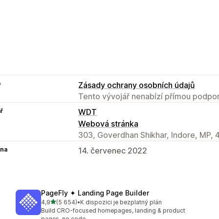
e
Zásady ochrany osobních údajů
Tento vývojář nenabízí přímou podpor
ř
WDT
Webová stránka
303, Goverdhan Shikhar, Indore, MP, 
na
14. červenec 2022
PageFly ✦ Landing Page Builder
z 5 hvězd
4,9
(5 654)
•
K dispozici je bezplatný plán
Celkový počet recenzí: 5654
Build CRO-focused homepages, landing & product
pages, no code