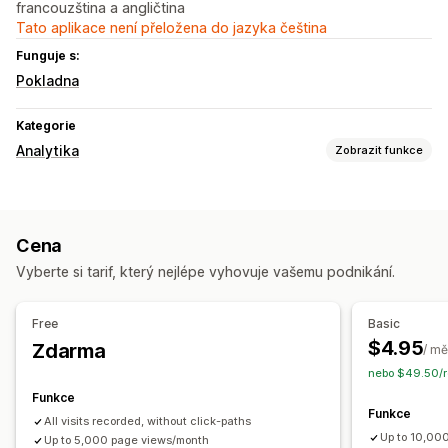
francouzština a angličtina
Tato aplikace není přeložena do jazyka čeština
Funguje s:
Pokladna
Kategorie
Analytika
Zobrazit funkce
Chování zákazníků
Sledování v reálném čase
Sledování aktivit
Cena
Sledování událostí
Segmentace
Zobrazení stránky
Vyberte si tarif, který nejlépe vyhovuje vašemu podnikání.
IP návštěvníka
Analýza zákaznických segmentů
Marketing a prodej
Free
Basic
Atribuce marketingu
Sledování nákupů
Analýza trychtýřů
$4.95
Zdarma
/ mě
nebo $49.50/r
Vizuály a výkazy
Funkce
Panel analytiky
Vlastní panely
Výkazy pro více obchodů
Funkce
All visits recorded, without click-paths
Vlastní výkazy
Export dat
Historická analýza
Up to 10,00
Up to 5,000 page views/month