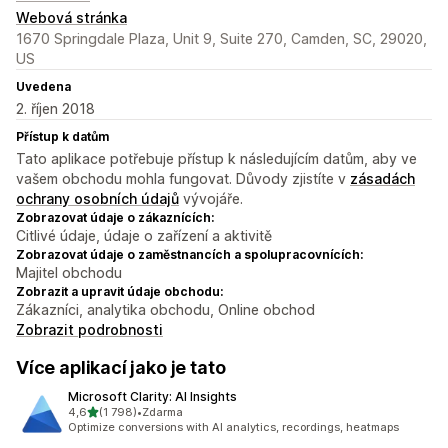
Webová stránka
1670 Springdale Plaza, Unit 9, Suite 270, Camden, SC, 29020,
US
Uvedena
2. říjen 2018
Přístup k datům
Tato aplikace potřebuje přístup k následujícím datům, aby ve
vašem obchodu mohla fungovat. Důvody zjistíte v
zásadách
ochrany osobních údajů
vývojáře.
Zobrazovat údaje o zákaznících:
Citlivé údaje, údaje o zařízení a aktivitě
Zobrazovat údaje o zaměstnancích a spolupracovnících:
Majitel obchodu
Zobrazit a upravit údaje obchodu:
Zákazníci, analytika obchodu, Online obchod
Zobrazit podrobnosti
Více aplikací jako je tato
Microsoft Clarity: AI Insights
z 5 hvězd
4,6
(1 798)
•
Zdarma
Celkový počet recenzí: 1798
Optimize conversions with AI analytics, recordings, heatmaps