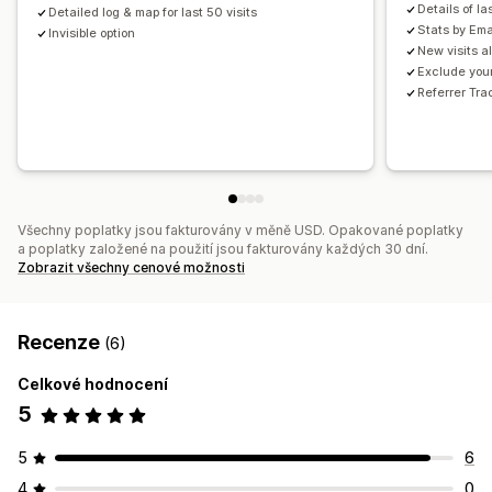
Plánování výkazů
Notifikace
Dodržování GDPR
Details of la
Detailed log & map for last 50 visits
Stats by Ema
Invisible option
New visits a
Exclude your
Referrer Tra
Všechny poplatky jsou fakturovány v měně USD. Opakované poplatky
a poplatky založené na použití jsou fakturovány každých 30 dní.
Zobrazit všechny cenové možnosti
Recenze
(6)
Celkové hodnocení
5
5
6
4
0