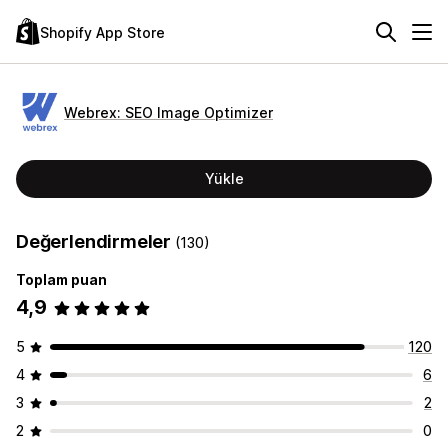
Shopify App Store
Webrex: SEO Image Optimizer
Yükle
Değerlendirmeler
(130)
Toplam puan
4,9
5
120
4
6
3
2
2
0