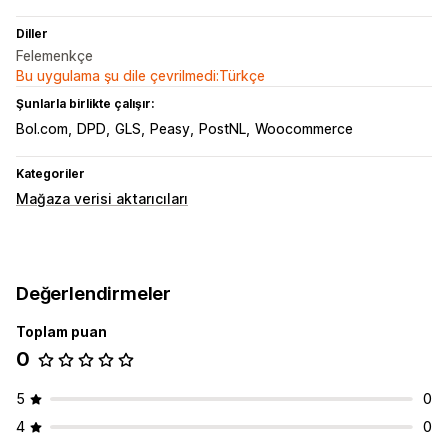
Diller
Felemenkçe
Bu uygulama şu dile çevrilmedi:Türkçe
Şunlarla birlikte çalışır:
Bol.com
DPD
GLS
Peasy
PostNL
Woocommerce
Kategoriler
Mağaza verisi aktarıcıları
Değerlendirmeler
Toplam puan
0
5
0
4
0