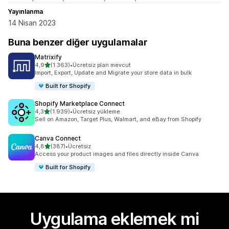
Yayınlanma
14 Nisan 2023
Buna benzer diğer uygulamalar
Matrixify
5 yıldız üzerinden
4,9
(1.363)
•
Ücretsiz plan mevcut
toplam 1363 değerlendirme
Import, Export, Update and Migrate your store data in bulk
Built for Shopify
Shopify Marketplace Connect
5 yıldız üzerinden
4,3
(1.939)
•
Ücretsiz yükleme
toplam 1939 değerlendirme
Sell on Amazon, Target Plus, Walmart, and eBay from Shopify
Canva Connect
5 yıldız üzerinden
4,8
(387)
•
Ücretsiz
toplam 387 değerlendirme
Access your product images and files directly inside Canva
Built for Shopify
Uygulama eklemek mi