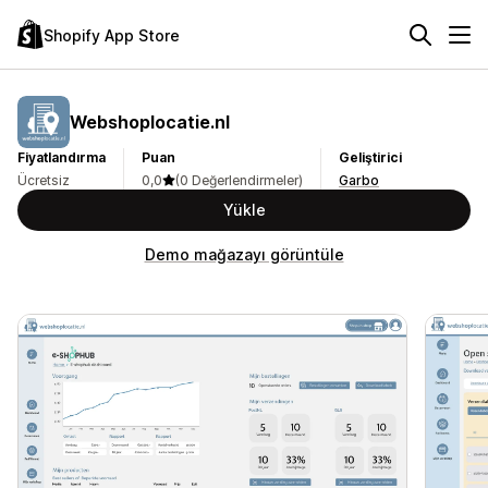
Shopify App Store
Webshoplocatie.nl
Fiyatlandırma
Puan
Geliştirici
Ücretsiz
0,0
(0 Değerlendirmeler)
Garbo
Yükle
Demo mağazayı görüntüle