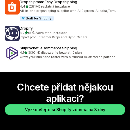
Dropshipman: Easy Dropshipping
z 5 hvězd
4,4
(281)
•
Bezplatná instalace
Celkový počet recenzí: 281
All-in-one dropshipping supplier with AliExpress, Alibaba,Temu
Built for Shopify
Dropify
z 5 hvězd
3,2
(57)
•
Bezplatná instalace
Celkový počet recenzí: 57
Import products from Dropi and Sync Orders
Shiprocket: eCommerce Shipping
z 5 hvězd
4,1
(630)
•
K dispozici je bezplatný plán
Celkový počet recenzí: 630
Grow your business faster with a trusted eCommerce partner
Chcete přidat nějakou
aplikaci?
Vyzkoušejte si Shopify zdarma na 3 dny