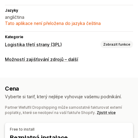
Jazyky
angličtina
Tato aplikace není přeložena do jazyka čeština
Kategorie
Logistika třetí strany (3PL)
Zobrazit funkce
Řízení objednávek
Možností zajišťování zdrojů – další
Plnění
Směrování objednávek
Štítky zásilek
Vlastní balení
Přepravní listy
Sledování více dopravců
Stránka na sledování
Sledovací odkazy
Historie sledování
Cena
Správa skladových zásob
Vyberte si tarif, který nejlépe vyhovuje vašemu podnikání.
Automatická synchronizace
Partner Wefulfil Dropshipping může samostatně fakturovat externí
Upozornění týkající se skladových zásob
Mapování SKU
poplatky, které se neobjeví na vaší faktuře Shopify.
Zjistit více
Analytika
Free to install
Bezplatná instalace