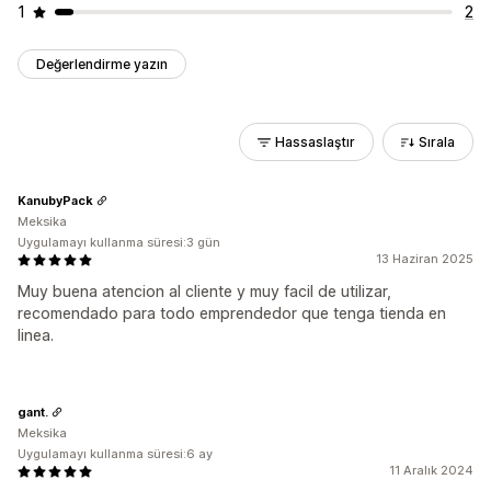
1
2
Değerlendirme yazın
Hassaslaştır
Sırala
KanubyPack
Meksika
Uygulamayı kullanma süresi:3 gün
13 Haziran 2025
Muy buena atencion al cliente y muy facil de utilizar,
recomendado para todo emprendedor que tenga tienda en
linea.
gant.
Meksika
Uygulamayı kullanma süresi:6 ay
11 Aralık 2024