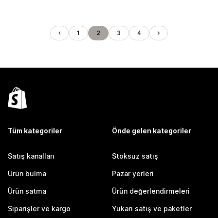
1
2
3
4
Tüm kategoriler
Önde gelen kategoriler
Satış kanalları
Stoksuz satış
Ürün bulma
Pazar yerleri
Ürün satma
Ürün değerlendirmeleri
Siparişler ve kargo
Yukarı satış ve paketler