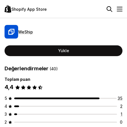
Shopify App Store
WeShip
Yükle
Değerlendirmeler
(40)
Toplam puan
4,4
5
35
4
2
3
1
2
0