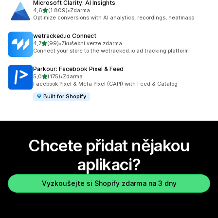
Microsoft Clarity: AI Insights
z 5 hvězd
4,6
(1 809)
•
Zdarma
Celkový počet recenzí: 1809
Optimize conversions with AI analytics, recordings, heatmaps
wetracked.io Connect
z 5 hvězd
4,7
(99)
•
Zkušební verze zdarma
Celkový počet recenzí: 99
Connect your store to the wetracked.io ad tracking platform
Parkour: Facebook Pixel & Feed
z 5 hvězd
5,0
(175)
•
Zdarma
Celkový počet recenzí: 175
Facebook Pixel & Meta Pixel (CAPI) with Feed & Catalog
Built for Shopify
Chcete přidat nějakou
aplikaci?
Vyzkoušejte si Shopify zdarma na 3 dny