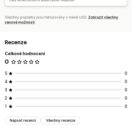
Paid WhatConverts subscription required
Všechny poplatky jsou fakturovány v měně USD.
Zobrazit všechny
cenové možnosti
Recenze
Celkové hodnocení
0
5
0
4
0
3
0
2
0
1
0
Napsat recenzi
Všechny recenze