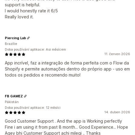
support is helpful.
I would honestly rate it 6/5
Really loved it.
Piercing Lab
Brazílie
Doba používání aplikace: Asi měsícem
11. červen 2026
App incrível, faz a integração de forma perfeita com o Flow da
Shopify e permite automações dentro do próprio app - uso em
todos os pedidos e recomendo muito!
FB GAMEZ
Pákistán
Doba používání aplikace: 12 měsíci
14. duben 2026
Good Customer Support . And the app is Working perfectly
Fine i am using it from past 8 month... Good Experience... Hope
Agey bhi Customer Support achi milegi .. Thanks