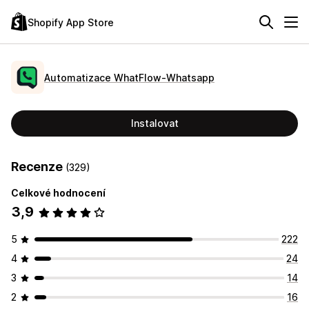
Shopify App Store
Automatizace WhatFlow‑Whatsapp
Instalovat
Recenze
(329)
Celkové hodnocení
3,9
5
222
4
24
3
14
2
16