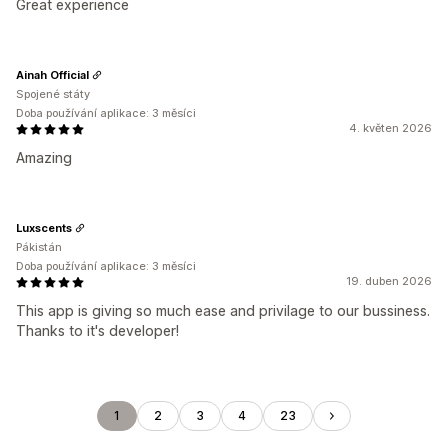
Great experience
Ainah Official
Spojené státy
Doba používání aplikace: 3 měsíci
4. květen 2026
Amazing
Luxscents
Pákistán
Doba používání aplikace: 3 měsíci
19. duben 2026
This app is giving so much ease and privilage to our bussiness.
Thanks to it's developer!
1
2
3
4
23