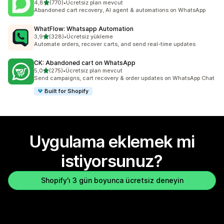
5 yıldız üzerinden
4,8
(770)
•
Ücretsiz plan mevcut
toplam 770 değerlendirme
Abandoned cart recovery, AI agent & automations on WhatsApp
WhatFlow: Whatsapp Automation
5 yıldız üzerinden
3,9
(328)
•
Ücretsiz yükleme
toplam 328 değerlendirme
Automate orders, recover carts, and send real-time updates
CK: Abandoned cart on WhatsApp
5 yıldız üzerinden
5,0
(275)
•
Ücretsiz plan mevcut
toplam 275 değerlendirme
Send campaigns, cart recovery & order updates on WhatsApp Chat
Built for Shopify
Uygulama eklemek mi
istiyorsunuz?
Shopify'ı 3 gün boyunca ücretsiz deneyin