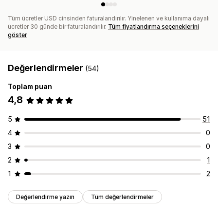
Tüm ücretler USD cinsinden faturalandırılır. Yinelenen ve kullanıma dayalı
ücretler 30 günde bir faturalandırılır.
Tüm fiyatlandırma seçeneklerini
göster
Değerlendirmeler
(54)
Toplam puan
4,8
5
51
4
0
3
0
2
1
1
2
Değerlendirme yazın
Tüm değerlendirmeler