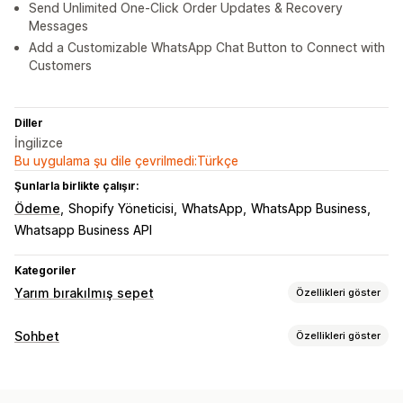
Send Unlimited One-Click Order Updates & Recovery
Messages
Add a Customizable WhatsApp Chat Button to Connect with
Customers
Diller
İngilizce
Bu uygulama şu dile çevrilmedi:Türkçe
Şunlarla birlikte çalışır:
Ödeme
Shopify Yöneticisi
WhatsApp
WhatsApp Business
Whatsapp Business API
Kategoriler
Yarım bırakılmış sepet
Özellikleri göster
Sepet kurtarma
Sohbet
Özellikleri göster
E-posta hatırlatıcıları
Kişiselleştirilmiş kampanyalar
Gerçek zamanlı mesajlaşma
Çoklu kanalda mesajlaşma
İndirim teklifleri
Canlı sohbet