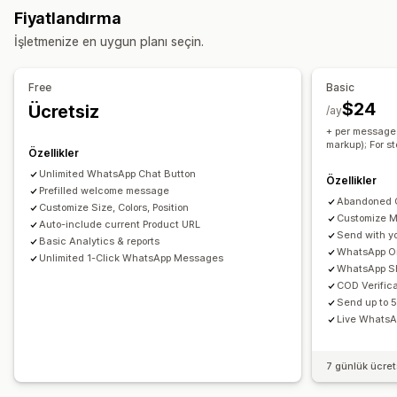
Sınırlı süreli teklifler
Dönüşüm izleme
Otomatik iş akışları
Fiyatlandırma
Otomatik yanıtlar
Görüntüleme seçenekleri
İşletmenize en uygun planı seçin.
Sepet kurtarma
Kapıda ödeme doğrulaması
İndirimler
Özel marka öğeleri
Özel indirim kodları
Tetikleyiciler
SSS
Karşılama
Ürün önerileri
Hızlı yanıtlar
Şablonlar
Özelleştirilebilir widget’lar
Çoklu dil
Free
Basic
Değerlendirme talepleri
Kargo uyarıları
Hedefleme kuralları
Davranış takibi
$24
Ücretsiz
/ay
Sipariş güncellemeleri
Çapraz satış
Yukarı satış
Anketler
+ per message 
markup); For s
Özellikler
Özelleştirme
Unlimited WhatsApp Chat Button
Renk ve yazı tipi
Sohbet penceresi
Hoş geldiniz mesajları
Özellikler
Prefilled welcome message
Sohbet düğmeleri
Sohbet akışları
Abandoned 
Customize Size, Colors, Position
Customize 
Auto-include current Product URL
Send with y
Basic Analytics & reports
WhatsApp Or
Unlimited 1-Click WhatsApp Messages
WhatsApp Sh
COD Verifica
Send up to 
Live WhatsA
7 günlük ücre