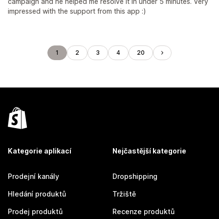
campaign and he helped me resolve it in under 5 minutes. Very
impressed with the support from this app :)
1
2
3
4
20
Kategorie aplikací
Nejčastější kategorie
Prodejní kanály
Dropshipping
Hledání produktů
Tržiště
Prodej produktů
Recenze produktů