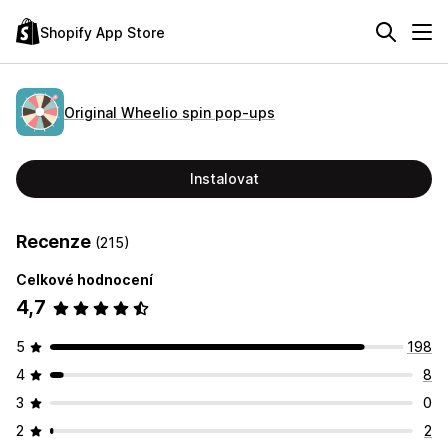
Shopify App Store
Original Wheelio spin pop‑ups
Instalovat
Recenze
(215)
Celkové hodnocení
4,7
5
198
4
8
3
0
2
2