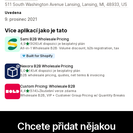
511 South Washington Avenue Lansing, Lansing, MI, 48933, US
Uvedena
9. prosinec 2021
Více aplikací jako je tato
Sami B2B Wholesale Pricing
z 5 hvězd
4,9
(926)
•
K dispozici je bezplatný plán
Celkový počet recenzí: 926
All-in-1 Wholesale B2B: Volume discount, b2b registration, tax
Built for Shopify
Nexora B2B Wholesale Pricing
z 5 hvězd
5,0
(4)
•
K dispozici je bezplatný plán
Celkový počet recenzí: 4
B2B wholesale pricing, quotes, net terms & invoicing
Custom Pricing: Wholesale B2B
z 5 hvězd
4,4
(514)
•
Zkušební verze zdarma
Celkový počet recenzí: 514
Wholesale B2B, VIP + Customer Group Pricing w/ Quantity Breaks
Chcete přidat nějakou