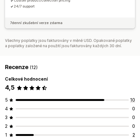
Custom product/collection pricing
24/7 support
7denní zkušební verze zdarma
Všechny poplatky jsou fakturovány v měně USD. Opakované poplatky
a poplatky založené na použití jsou fakturovány každých 30 dní.
Recenze
(12)
Celkové hodnocení
4,5
5
10
4
0
3
0
2
0
1
2