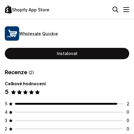
Shopify App Store
Wholesale Quickie
Instalovat
Recenze
(2)
Celkové hodnocení
5
5
2
4
0
3
0
2
0