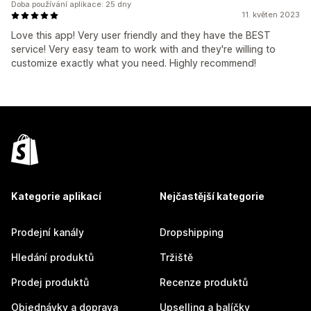
Doba používání aplikace: 25 dny
11. květen 2023
Love this app! Very user friendly and they have the BEST
service! Very easy team to work with and they're willing to
customize exactly what you need. Highly recommend!
Kategorie aplikací
Nejčastější kategorie
Prodejní kanály
Dropshipping
Hledání produktů
Tržiště
Prodej produktů
Recenze produktů
Objednávky a doprava
Upselling a balíčky