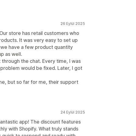
26 Eylül 2025
 Our store has retail customers who
oducts. It was very easy to set up
, we have a few product quantity
p as well.
t through the chat. Every time, I was
problem would be fixed. Later, I got
me, but so far for me, their support
24 Eylül 2025
fantastic app! The discount features
hly with Shopify. What truly stands
s quick to respond and ready with