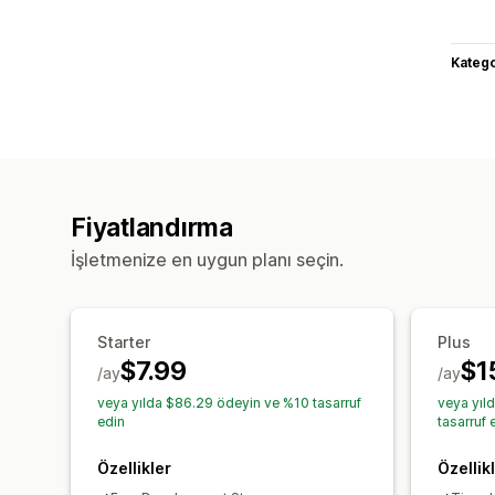
Katego
Fiyatlandırma
İşletmenize en uygun planı seçin.
Starter
Plus
$7.99
$1
/ay
/ay
veya yılda $86.29 ödeyin ve %10 tasarruf
veya yıl
edin
tasarruf 
Özellikler
Özellik