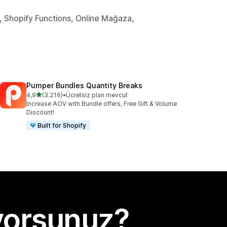
ler, Shopify Functions, Online Mağaza,
Pumper Bundles Quantity Breaks
5 yıldız üzerinden
4,9
(3.216)
•
Ücretsiz plan mevcut
toplam 3216 değerlendirme
Increase AOV with Bundle offers, Free Gift & Volume
Discount!
Built for Shopify
yorsunuz?