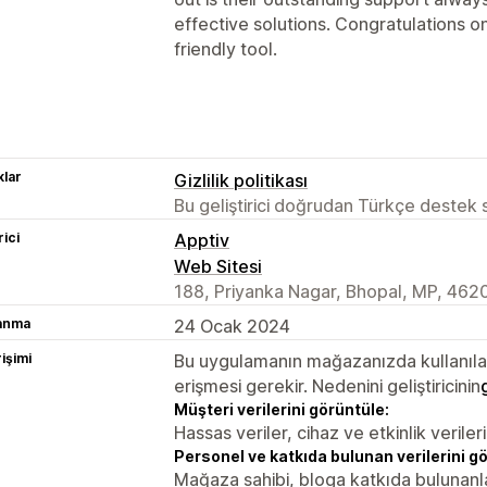
effective solutions. Congratulations on
friendly tool.
lar
Gizlilik politikası
Bu geliştirici doğrudan Türkçe destek
rici
Apptiv
Web Sitesi
188, Priyanka Nagar, Bhopal, MP, 462
lanma
24 Ocak 2024
rişimi
Bu uygulamanın mağazanızda kullanılabi
erişmesi gerekir. Nedenini geliştiricinin
Müşteri verilerini görüntüle:
Hassas veriler, cihaz ve etkinlik verileri
Personel ve katkıda bulunan verilerini g
Mağaza sahibi, bloga katkıda bulunanl