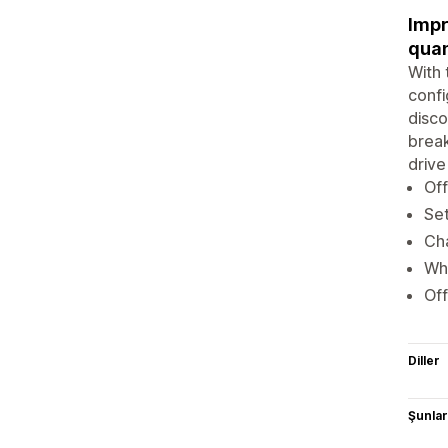
Impr
quan
With 
confi
disco
break
drive
Off
Set
Cha
Who
Off
Diller
Şunlarl