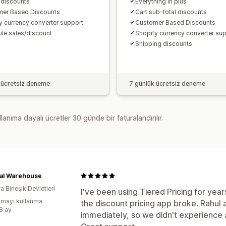
 discounts
Everything in plus
er Based Discounts
Cart sub-total discounts
y currency converter support
Customer Based Discounts
le sales/discount
Shopify currency converter su
Shipping discounts
 ücretsiz deneme
7 günlük ücretsiz deneme
lanıma dayalı ücretler 30 günde bir faturalandırılır.
ial Warehouse
 Birleşik Devletleri
I've been using Tiered Pricing for yea
mayı kullanma
the discount pricing app broke. Rahul 
:8 ay
immediately, so we didn't experience an