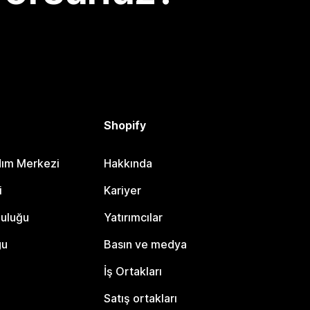
Shopify
dım Merkezi
Hakkında
i
Kariyer
luluğu
Yatırımcılar
gu
Basın ve medya
İş Ortakları
Satış ortakları