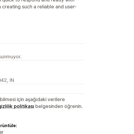
 creating such a reliable and user-
 sunmuyor.
042, IN
lmesi için aşağıdaki verilere
gizlilik politikası
belgesinden öğrenin.
örüntüle:
ar