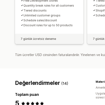
Free Development Stores
Tiered
Quantity break rules for all customers
Custom
Tiered discounts
Shopif
Unlimited customer groups
Schedu
Schedule sales/discount
Discount rules for up to 50 products
7 günlük ücretsiz deneme
7 günlük
Tüm ücretler USD cinsinden faturalandırılır. Yinelenen ve kul
Değerlendirmeler
Mater
(14)
Amerika
Uygula
Toplam puan
süresi
5