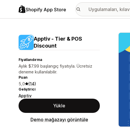
Shopify App Store
Öne ç
Apptiv ‑ Tier & POS
Discount
Fiyatlandırma
Aylık $7.99 başlangıç fiyatıyla. Ücretsiz
deneme kullanılabilir.
Puan
5,0
(14)
Geliştirici
Apptiv
Yükle
Demo mağazayı görüntüle