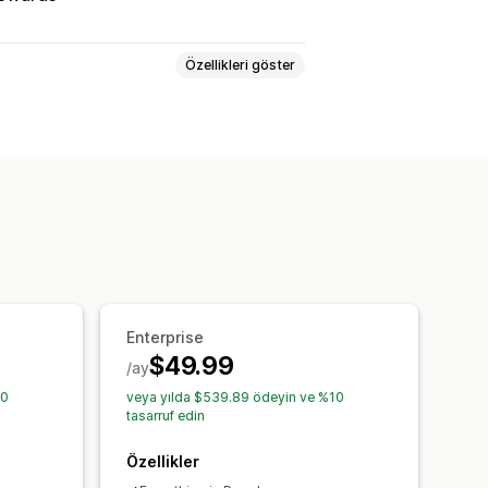
Özellikleri göster
r bedava
Sabit fiyatlandırma
dirimler
Adet indirimleri
oplu indirimler
 kargo
Sepet indirimleri
üreli teklifler
Geri sayım saatleri
Enterprise
$49.99
a
Özel kod
Para birimi dönüştürme
/ay
rafi konum
Segmentasyon
10
veya yılda $539.89 ödeyin ve %10
tasarruf edin
Özellikler