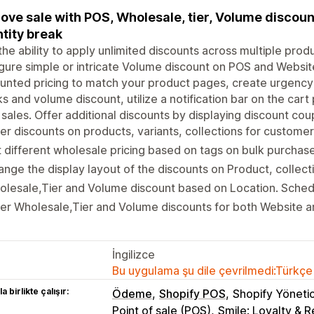
ove sale with POS, Wholesale, tier, Volume discoun
tity break
the ability to apply unlimited discounts across multiple prod
gure simple or intricate Volume discount on POS and Websit
unted pricing to match your product pages, create urgency 
s and volume discount, utilize a notification bar on the car
 sales. Offer additional discounts by displaying discount co
er discounts on products, variants, collections for custome
 different wholesale pricing based on tags on bulk purchase
nge the display layout of the discounts on Product, collect
lesale,Tier and Volume discount based on Location. Schedu
er Wholesale,Tier and Volume discounts for both Website 
İngilizce
Bu uygulama şu dile çevrilmedi:Türkçe
a birlikte çalışır:
Ödeme
Shopify POS
Shopify Yönetic
Point of sale (POS)
Smile: Loyalty & 