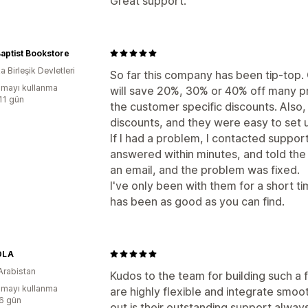
Great support.
Baptist Bookstore
 Birleşik Devletleri
So far this company has been tip-top.
mayı kullanma
will save 20%, 30% or 40% off many pr
:11 gün
the customer specific discounts. Also
discounts, and they were easy to set u
If I had a problem, I contacted suppor
answered within minutes, and told the 
an email, and the problem was fixed.
I've only been with them for a short ti
has been as good as you can find.
OLA
Arabistan
Kudos to the team for building such a 
mayı kullanma
are highly flexible and integrate smoot
:6 gün
out is their outstanding support alway