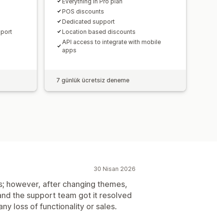
Everything in Pro plan
POS discounts
Dedicated support
pport
Location based discounts
API access to integrate with mobile
apps
7 günlük ücretsiz deneme
30 Nisan 2026
rs; however, after changing themes,
and the support team got it resolved
y loss of functionality or sales.