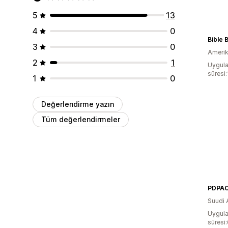
5
13
4
0
Bible 
3
0
Amerika
2
1
Uygula
süresi
1
0
Değerlendirme yazın
Tüm değerlendirmeler
PDPA
Suudi 
Uygula
süresi