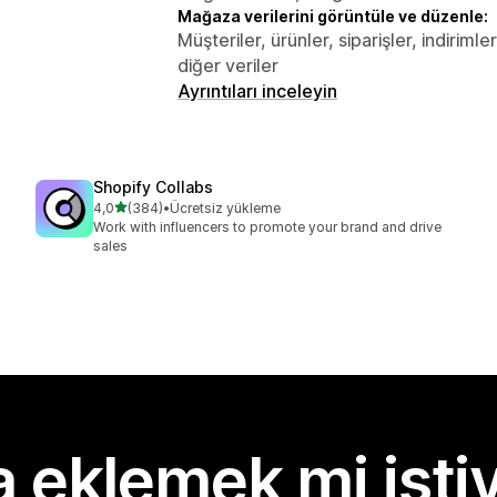
Mağaza verilerini görüntüle ve düzenle:
Müşteriler, ürünler, siparişler, indirim
diğer veriler
Ayrıntıları inceleyin
Shopify Collabs
5 yıldız üzerinden
4,0
(384)
•
Ücretsiz yükleme
toplam 384 değerlendirme
Work with influencers to promote your brand and drive
sales
 eklemek mi isti