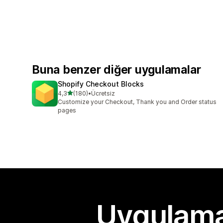
Buna benzer diğer uygulamalar
Shopify Checkout Blocks
5 yıldız üzerinden
4,3
(180)
•
Ücretsiz
toplam 180 değerlendirme
Customize your Checkout, Thank you and Order status
pages
Uygulama