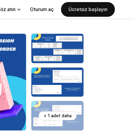
öz atın
Oturum aç
Ücretsiz başlayın
+ 1 adet daha