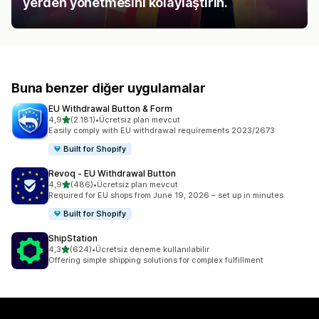
yerden yönetmesini kolaylaştırın.
Buna benzer diğer uygulamalar
EU Withdrawal Button & Form
5 yıldız üzerinden
4,9
(2.181)
•
Ücretsiz plan mevcut
toplam 2181 değerlendirme
Easily comply with EU withdrawal requirements 2023/2673
Built for Shopify
Revoq ‑ EU Withdrawal Button
5 yıldız üzerinden
4,9
(486)
•
Ücretsiz plan mevcut
toplam 486 değerlendirme
Required for EU shops from June 19, 2026 – set up in minutes.
Built for Shopify
ShipStation
5 yıldız üzerinden
4,3
(624)
•
Ücretsiz deneme kullanılabilir
toplam 624 değerlendirme
Offering simple shipping solutions for complex fulfillment