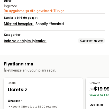
Diller
İngilizce
Bu uygulama şu dile çevrilmedi:Türkçe
Şunlarla birlikte çalışır:
Müşteri hesapları
Shopify Yöneticisi
Kategoriler
İade ve değişim işlemleri
Özellikleri göster
İade seçenekleri
Otomatik iadeler
Manuel para iadeleri
Değiştirmeler
Fiyatlandırma
Mağaza kredisi
İşletmenize en uygun planı seçin.
İade yönetimi
Otomatik onaylar
Para iadesi yönetimi
Basic
Growth
$19.9
Ücretsiz
/ay
veya yılda $19
Özellikler
Özellikler
Keep-it Offers (up to $500 retained)