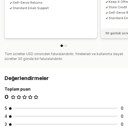
Keep-it Offe
Self-Serve Returns
Store Credit
Standard Email Support
Self-Serve 
Standard Ema
30 günlük ücr
Tüm ücretler USD cinsinden faturalandırılır. Yinelenen ve kullanıma dayalı
ücretler 30 günde bir faturalandırılır.
Değerlendirmeler
Toplam puan
0
5
0
4
0
3
0