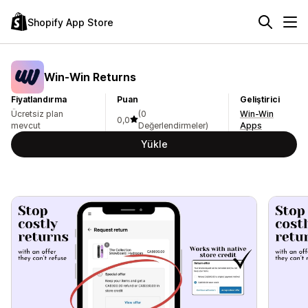
Shopify App Store
Win‑Win Returns
Fiyatlandırma
Puan
Geliştirici
Ücretsiz plan
(0
Win-Win
0,0
mevcut
Değerlendirmeler)
Apps
Yükle