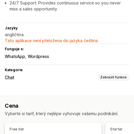
24/7 Support: Provides continuous service so you never
miss a sales opportunity
Jazyky
angličtina
Tato aplikace není přeložena do jazyka čeština
Funguje s:
WhatsApp
Wordpress
Kategorie
Chat
Zobrazit funkce
Posílání zpráv v reálném čase
AI chatovací boty
Užitečné informace o zákaznících
Cena
Automatizované odpovědi
Vyberte si tarif, který nejlépe vyhovuje vašemu podnikání.
Slevy
Nejčastější dotazy
Doporučené produkty
Rychlé odpovědi
Odeslání přepisu
Free tier
Starter