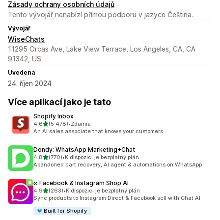
Zásady ochrany osobních údajů
Tento vývojář nenabízí přímou podporu v jazyce Čeština.
Vývojář
WiseChats
11295 Orcas Ave, Lake View Terrace, Los Angeles, CA, CA
91342, US
Uvedena
24. říjen 2024
Více aplikací jako je tato
Shopify Inbox
z 5 hvězd
4,6
(5 478)
•
Zdarma
Celkový počet recenzí: 5478
An AI sales associate that knows your customers
Dondy: WhatsApp Marketing+Chat
z 5 hvězd
4,8
(770)
•
K dispozici je bezplatný plán
Celkový počet recenzí: 770
Abandoned cart recovery, AI agent & automations on WhatsApp
∞ Facebook & Instagram Shop AI
z 5 hvězd
4,9
(263)
•
K dispozici je bezplatný plán
Celkový počet recenzí: 263
Sync products to Instagram Direct & Facebook sell with Chat AI
Built for Shopify