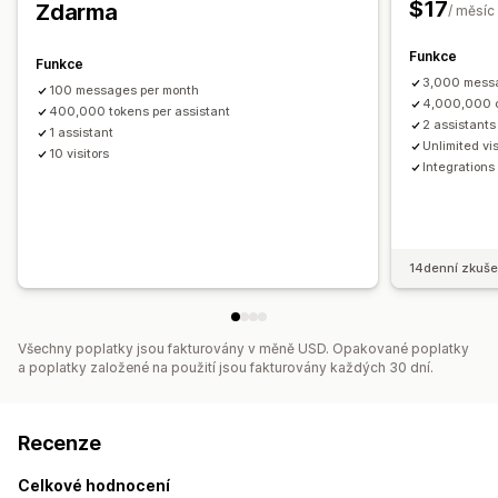
$17
Zdarma
Přizpůsobení
/ měsíc
Barva a písmo
Okno chatu
Uvítací zprávy
Tlačítka chatu
Funkce
Funkce
Avatar agenta
3,000 mess
100 messages per month
4,000,000 c
400,000 tokens per assistant
2 assistants
1 assistant
Unlimited vis
10 visitors
Integrations
14denní zkuše
Všechny poplatky jsou fakturovány v měně USD. Opakované poplatky
a poplatky založené na použití jsou fakturovány každých 30 dní.
Recenze
Celkové hodnocení