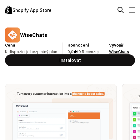
Shopify App Store
WiseChats
Cena
Hodnocení
Vývojář
K dispozici je bezplatný plán
0,0
(0 Recenze)
WiseChats
Instalovat