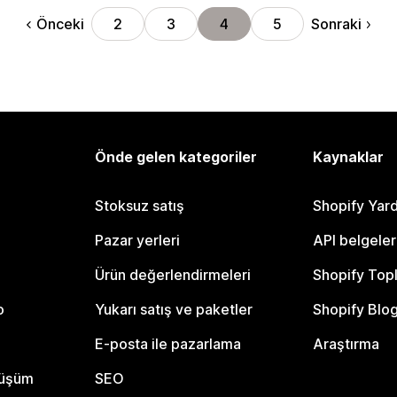
Önceki
Sonraki
2
3
4
5
Önde gelen kategoriler
Kaynaklar
Stoksuz satış
Shopify Yar
Pazar yerleri
API belgeler
Ürün değerlendirmeleri
Shopify Top
o
Yukarı satış ve paketler
Shopify Blo
E-posta ile pazarlama
Araştırma
nüşüm
SEO