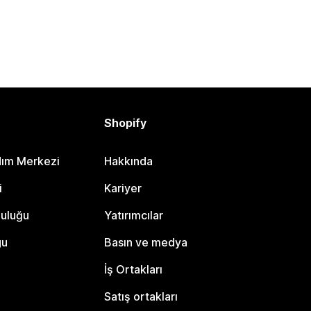
Shopify
dım Merkezi
Hakkında
i
Kariyer
luluğu
Yatırımcılar
gu
Basın ve medya
İş Ortakları
Satış ortakları