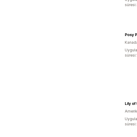
süresi
Posy P
Kanad
Uygula
süresi
Lily o
Amerika
Uygula
süresi