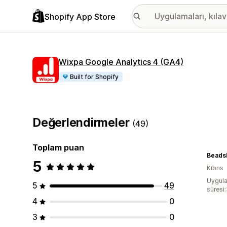
Shopify App Store
Wixpa Google Analytics 4 (GA4)
Built for Shopify
Değerlendirmeler
(49)
Toplam puan
5
Kıbrıs
Uygula
5
49
süresi
4
0
3
0