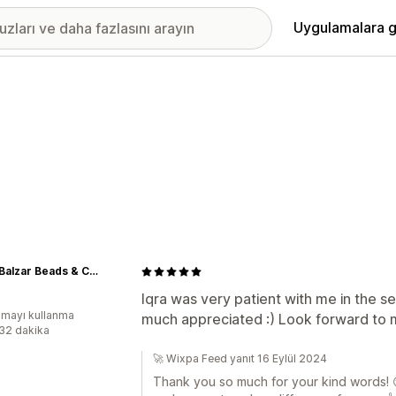
Uygulamalara g
BeadsBalzar Beads & Crafts
Iqra was very patient with me in the set
mayı kullanma
much appreciated :) Look forward to 
:32 dakika
🚀 Wixpa Feed yanıt 16 Eylül 2024
Thank you so much for your kind words! 😊 