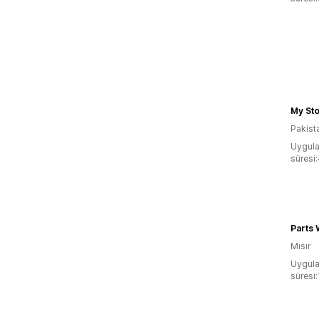
My St
Pakist
Uygula
süresi
Parts 
Mısır
Uygula
süresi: