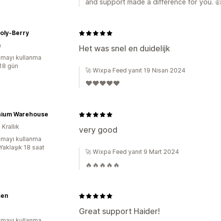
and support made a difference for you. 
oly-Berry
a
Het was snel en duidelijk
mayı kullanma
:18 gün
🚀 Wixpa Feed yanıt 19 Nisan 2024
❤️❤️❤️❤️❤️
nium Warehouse
 Krallık
very good
mayı kullanma
Yaklaşık 18 saat
🚀 Wixpa Feed yanıt 9 Mart 2024
🔥🔥🔥🔥🔥
sen
Great support Haider!
mayı kullanma