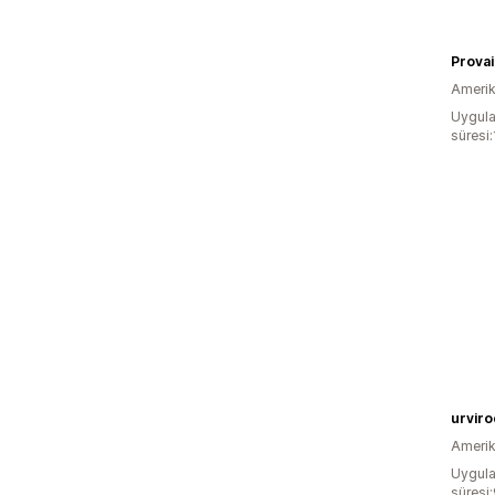
Prova
Amerika
Uygula
süresi
urviro
Amerika
Uygula
süresi