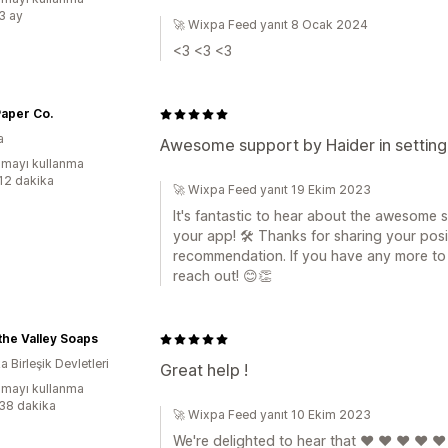
:3 ay
🚀 Wixpa Feed yanıt 8 Ocak 2024
<3 <3 <3
aper Co.
a
Awesome support by Haider in settin
mayı kullanma
:12 dakika
🚀 Wixpa Feed yanıt 19 Ekim 2023
It's fantastic to hear about the awesome 
your app! 🛠️ Thanks for sharing your pos
recommendation. If you have any more to s
reach out! 😊👏
f the Valley Soaps
 Birleşik Devletleri
Great help !
mayı kullanma
:38 dakika
🚀 Wixpa Feed yanıt 10 Ekim 2023
We're delighted to hear that ❤️ ❤️ ❤️ ❤️ ❤️