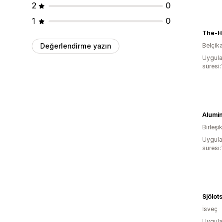
2
0
1
0
The-H
Değerlendirme yazın
Belçik
Uygula
süresi
Alumi
Birleşik
Uygula
süresi:
Sjölot
İsveç
Uygula