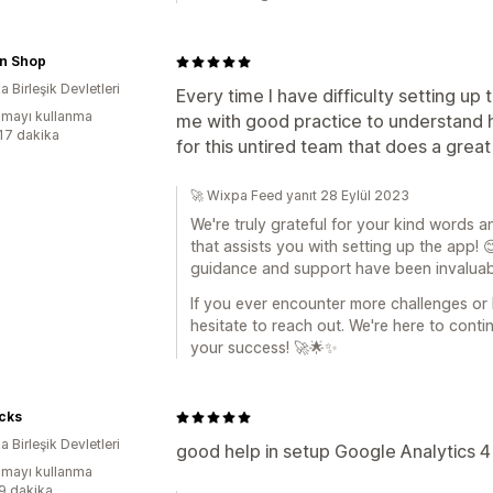
in Shop
 Birleşik Devletleri
Every time I have difficulty setting up 
mayı kullanma
me with good practice to understand h
:17 dakika
for this untired team that does a great
🚀 Wixpa Feed yanıt 28 Eylül 2023
We're truly grateful for your kind words 
that assists you with setting up the app! 
guidance and support have been invaluable
If you ever encounter more challenges or 
hesitate to reach out. We're here to conti
your success! 🚀🌟✨
cks
 Birleşik Devletleri
good help in setup Google Analytics 4
mayı kullanma
:9 dakika