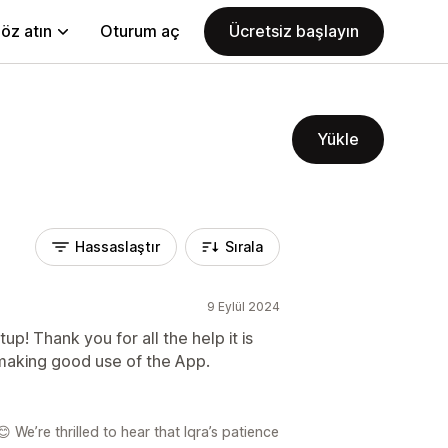
öz atın
Oturum aç
Ücretsiz başlayın
Yükle
Hassaslaştır
Sırala
9 Eylül 2024
up! Thank you for all the help it is
making good use of the App.
We’re thrilled to hear that Iqra’s patience