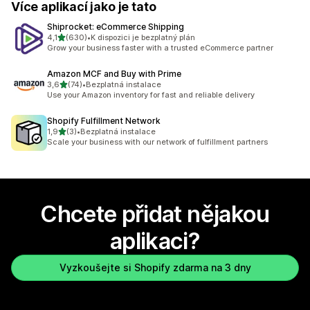
Více aplikací jako je tato
Shiprocket: eCommerce Shipping
z 5 hvězd
4,1
(630)
•
K dispozici je bezplatný plán
Celkový počet recenzí: 630
Grow your business faster with a trusted eCommerce partner
Amazon MCF and Buy with Prime
z 5 hvězd
3,6
(74)
•
Bezplatná instalace
Celkový počet recenzí: 74
Use your Amazon inventory for fast and reliable delivery
Shopify Fulfillment Network
z 5 hvězd
1,9
(3)
•
Bezplatná instalace
Celkový počet recenzí: 3
Scale your business with our network of fulfillment partners
Chcete přidat nějakou
aplikaci?
Vyzkoušejte si Shopify zdarma na 3 dny