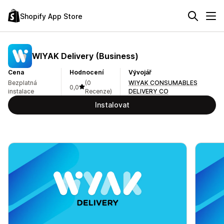
Shopify App Store
WIYAK Delivery (Business)
Cena
Hodnocení
Vývojář
Bezplatná
(0
WIYAK CONSUMABLES
0,0
instalace
Recenze)
DELIVERY CO
Instalovat