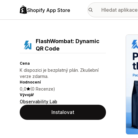
Shopify App Store
Galer
FlashWombat: Dynamic
QR Code
Cena
K dispozici je bezplatný plán. Zkušební
verze zdarma.
Hodnocení
0,0
(0 Recenze)
Vývojář
Observability Lab
Instalovat