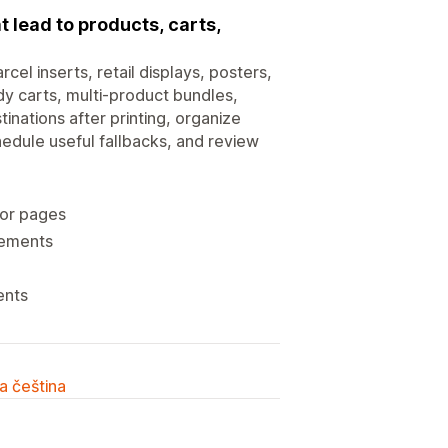
 lead to products, carts,
l inserts, retail displays, posters,
y carts, multi-product bundles,
inations after printing, organize
edule useful fallbacks, and review
 or pages
cements
ents
a čeština