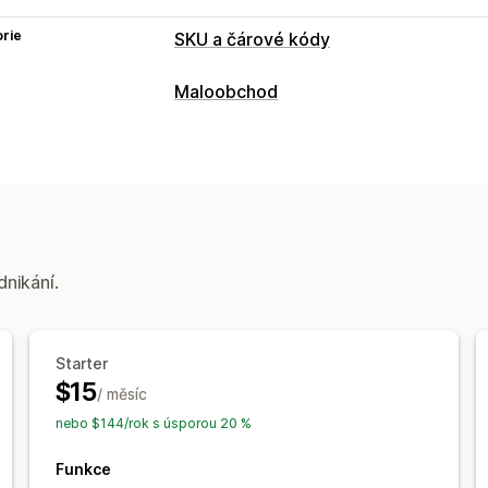
rie
SKU a čárové kódy
Správa čárových kódů
Maloobchod
QR kódy
POS
Tisk štítků
QR kódy
Vlastní prvky
Obrázky
dnikání.
Starter
$15
/ měsíc
nebo $144/rok s úsporou 20 %
Funkce