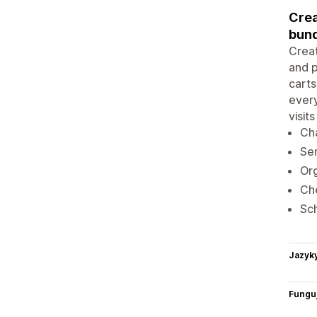
Crea
bund
Creat
and p
carts
every
visit
Cha
Sen
Org
Che
Sch
Jazyk
Funguj