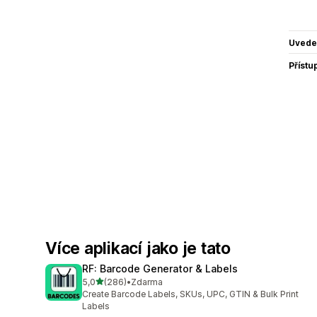
Uvede
Přístu
Více aplikací jako je tato
RF: Barcode Generator & Labels
z 5 hvězd
5,0
(286)
•
Zdarma
Celkový počet recenzí: 286
Create Barcode Labels, SKUs, UPC, GTIN & Bulk Print
Labels