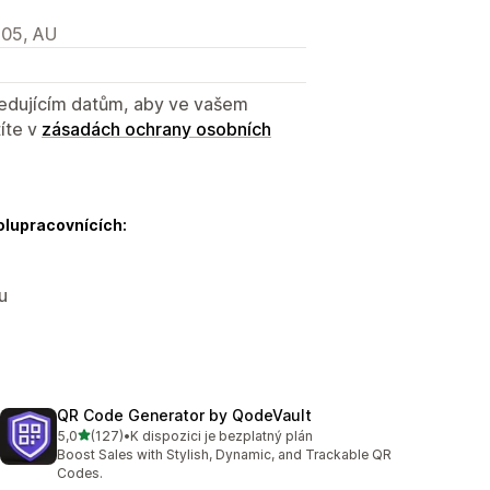
205, AU
sledujícím datům, aby ve vašem
íte v
zásadách ochrany osobních
olupracovnících:
u
QR Code Generator by QodeVault
z 5 hvězd
5,0
(127)
•
K dispozici je bezplatný plán
Celkový počet recenzí: 127
Boost Sales with Stylish, Dynamic, and Trackable QR
Codes.