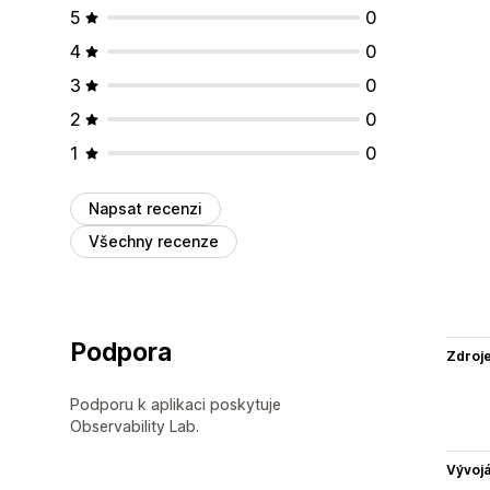
5
0
4
0
3
0
2
0
1
0
Napsat recenzi
Všechny recenze
Podpora
Zdroj
Podporu k aplikaci poskytuje
Observability Lab.
Vývojá