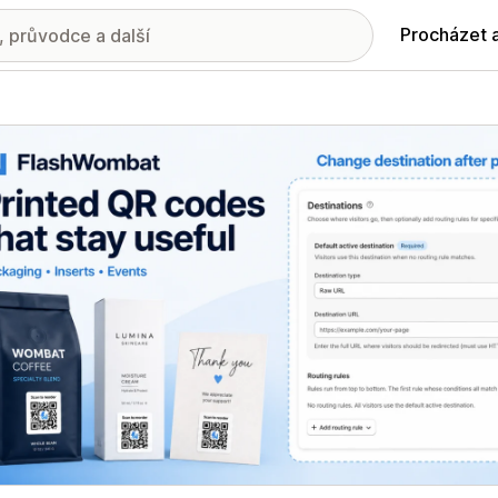
Procházet 
ie propagovaných obrázků