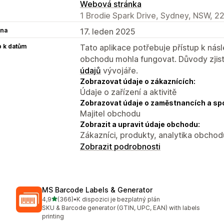
Webová stránka
1 Brodie Spark Drive, Sydney, NSW, 2
na
17. leden 2025
p k datům
Tato aplikace potřebuje přístup k ná
obchodu mohla fungovat. Důvody zjist
údajů
vývojáře.
Zobrazovat údaje o zákaznících:
Údaje o zařízení a aktivitě
Zobrazovat údaje o zaměstnancích a sp
Majitel obchodu
Zobrazit a upravit údaje obchodu:
Zákazníci, produkty, analytika obchod
Zobrazit podrobnosti
MS Barcode Labels & Generator
z 5 hvězd
4,9
(366)
•
K dispozici je bezplatný plán
Celkový počet recenzí: 366
SKU & Barcode generator (GTIN, UPC, EAN) with labels
printing