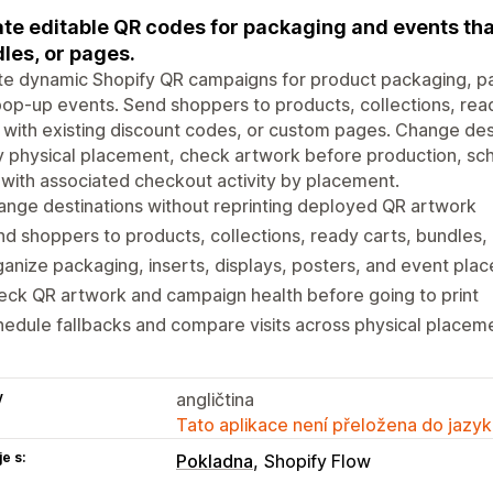
te editable QR codes for packaging and events that
les, or pages.
e dynamic Shopify QR campaigns for product packaging, parce
op-up events. Send shoppers to products, collections, read
 with existing discount codes, or custom pages. Change dest
 physical placement, check artwork before production, sch
s with associated checkout activity by placement.
nge destinations without reprinting deployed QR artwork
d shoppers to products, collections, ready carts, bundles,
anize packaging, inserts, displays, posters, and event pla
ck QR artwork and campaign health before going to print
edule fallbacks and compare visits across physical placem
y
angličtina
Tato aplikace není přeložena do jazyk
e s:
Pokladna
Shopify Flow