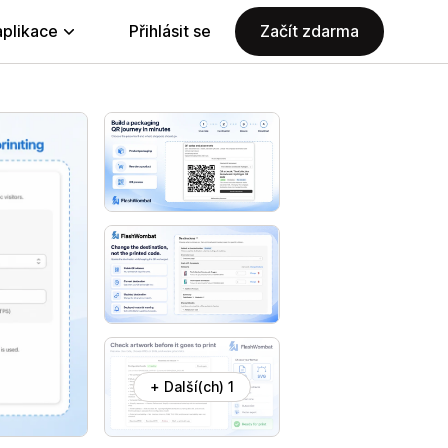
aplikace
Přihlásit se
Začít zdarma
+ Další(ch) 1