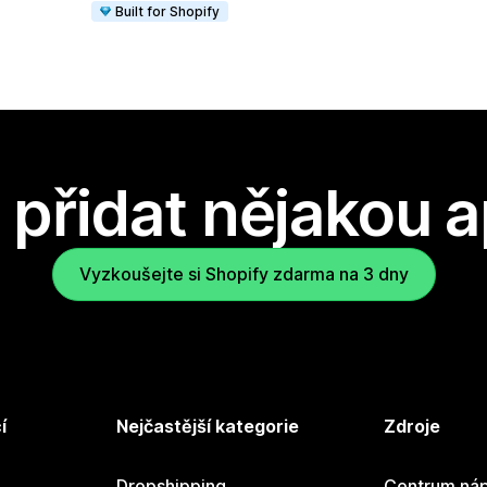
Built for Shopify
přidat nějakou a
Vyzkoušejte si Shopify zdarma na 3 dny
í
Nejčastější kategorie
Zdroje
Dropshipping
Centrum náp