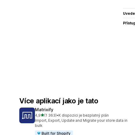
Uvede
Přístu
Více aplikací jako je tato
Matrixify
z 5 hvězd
4,9
(1 363)
•
K dispozici je bezplatný plán
Celkový počet recenzí: 1363
Import, Export, Update and Migrate your store data in
bulk
Built for Shopify