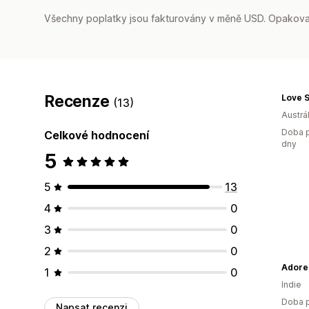
Všechny poplatky jsou fakturovány v měně USD. Opakovan
Recenze
Love S
(13)
Austrál
Doba p
Celkové hodnocení
dny
5
5
13
4
0
3
0
2
0
Adore 
1
0
Indie
Doba p
Napsat recenzi