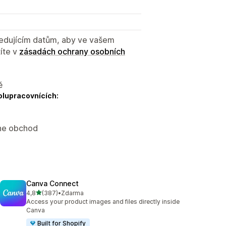
sledujícím datům, aby ve vašem
íte v
zásadách ochrany osobních
ě
olupracovnících:
ine obchod
Canva Connect
z 5 hvězd
4,8
(387)
•
Zdarma
Celkový počet recenzí: 387
Access your product images and files directly inside
Canva
Built for Shopify