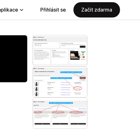
aplikace
Přihlásit se
Začít zdarma