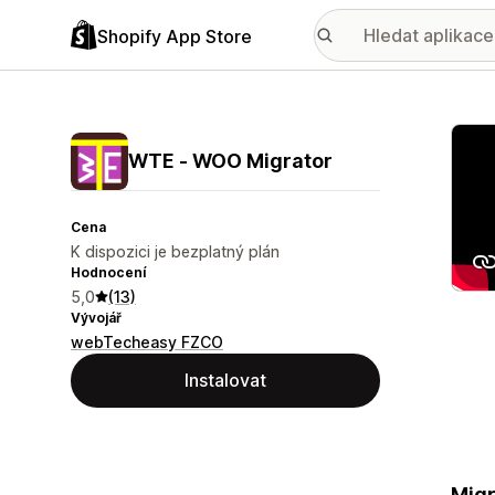
Shopify App Store
Galer
WTE ‑ WOO Migrator
Cena
K dispozici je bezplatný plán
Hodnocení
5,0
(13)
Vývojář
webTecheasy FZCO
Instalovat
Migr