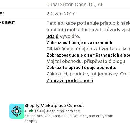
Dubai Silicon Oasis, DU, AE
na
20. září 2017
p k datům
Tato aplikace potřebuje přístup k ná
obchodu mohla fungovat. Důvody zjist
údajů
vývojáře.
Zobrazovat údaje o zákaznících:
Citlivé údaje, údaje o zařízení a aktivit
Zobrazovat údaje o zaměstnancích a sp
Majitel obchodu, přispěvatelé blogu
Zobrazit a upravit údaje obchodu:
Zákazníci, produkty, objednávky, Onl
Zobrazit podrobnosti
Shopify Marketplace Connect
z 5 hvězd
4,3
(1 940)
•
Bezplatná instalace
Celkový počet recenzí: 1940
Sell on Amazon, Target Plus, Walmart, and eBay from
Shopify