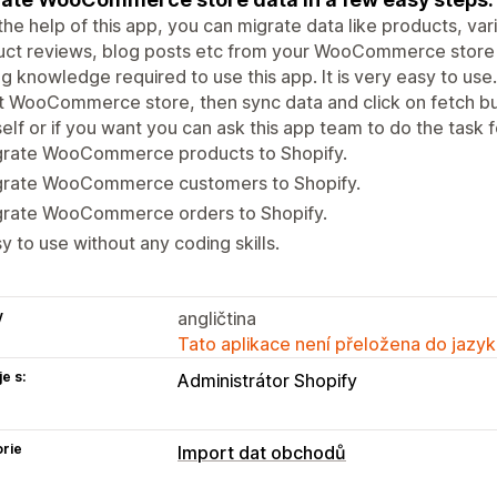
the help of this app, you can migrate data like products, va
ct reviews, blog posts etc from your WooCommerce store t
g knowledge required to use this app. It is very easy to use. 
 WooCommerce store, then sync data and click on fetch bu
elf or if you want you can ask this app team to do the task f
grate WooCommerce products to Shopify.
grate WooCommerce customers to Shopify.
grate WooCommerce orders to Shopify.
y to use without any coding skills.
y
angličtina
Tato aplikace není přeložena do jazyk
e s:
Administrátor Shopify
rie
Import dat obchodů