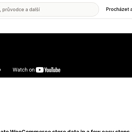
Procházet 
ie propagovaných obrázků
ate WooCommerce store data in a few easy steps.