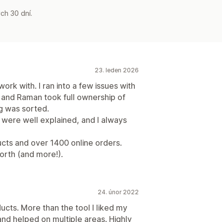
ch 30 dní.
23. leden 2026
rk with. I ran into a few issues with
nd Raman took full ownership of
g was sorted.
were well explained, and I always
cts and over 1400 online orders.
orth (and more!).
24. únor 2022
ucts. More than the tool I liked my
and helped on multiple areas. Highly