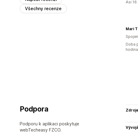
Asi 16
Všechny recenze
Mari 
Spojen
Doba p
hodin
Podpora
Zdroj
Podporu k aplikaci poskytuje
Vývojá
webTecheasy FZCO.