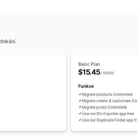
Synchronizace dat
Synchronizace skladových zásob
Syn
Synchronizace cen
Synchronizace p
Migrace dat
Hromadný import
Kolekce
Zákazníci
dnikání.
Objednávky
Produkty
Recenze
Basic Plan
$15.45
/ měsíc
Funkce
Migrate products (Unlimited)
Migrate orders & customers (Un
Migrate posts (Unlimited)
Use our IDs Exporter app free
Use our Duplicate Finder app f