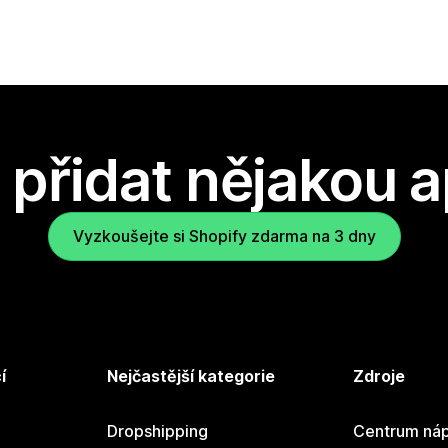
přidat nějakou a
Vyzkoušejte si Shopify zdarma na 3 dny
í
Nejčastější kategorie
Zdroje
Dropshipping
Centrum náp