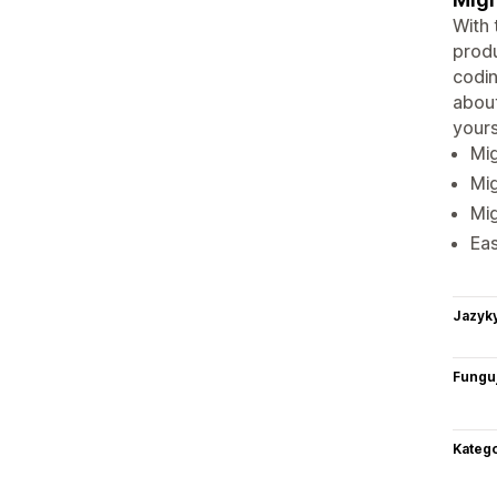
With 
produ
codin
about
yours
Mi
Mi
Mi
Eas
Jazyk
Funguj
Katego