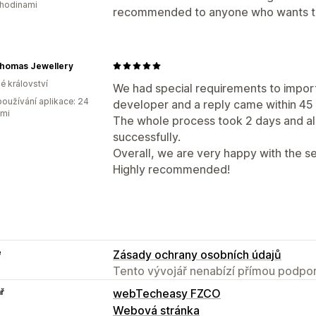
 hodinami
recommended to anyone who wants t
Thomas Jewellery
é království
We had special requirements to import
oužívání aplikace: 24
developer and a reply came within 45
ami
The whole process took 2 days and a
successfully.
Overall, we are very happy with the se
Highly recommended!
e
Zásady ochrany osobních údajů
Tento vývojář nenabízí přímou podpor
ř
webTecheasy FZCO
Webová stránka