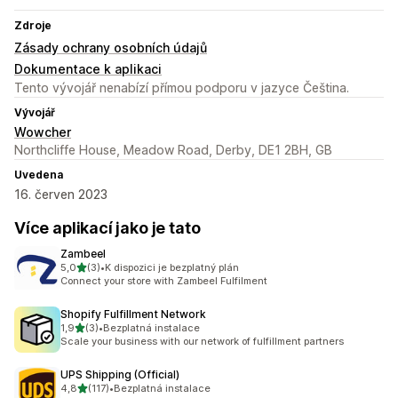
Zdroje
Zásady ochrany osobních údajů
Dokumentace k aplikaci
Tento vývojář nenabízí přímou podporu v jazyce Čeština.
Vývojář
Wowcher
Northcliffe House, Meadow Road, Derby, DE1 2BH, GB
Uvedena
16. červen 2023
Více aplikací jako je tato
Zambeel
z 5 hvězd
5,0
(3)
•
K dispozici je bezplatný plán
Celkový počet recenzí: 3
Connect your store with Zambeel Fulfilment
Shopify Fulfillment Network
z 5 hvězd
1,9
(3)
•
Bezplatná instalace
Celkový počet recenzí: 3
Scale your business with our network of fulfillment partners
UPS Shipping (Official)
z 5 hvězd
4,8
(117)
•
Bezplatná instalace
Celkový počet recenzí: 117