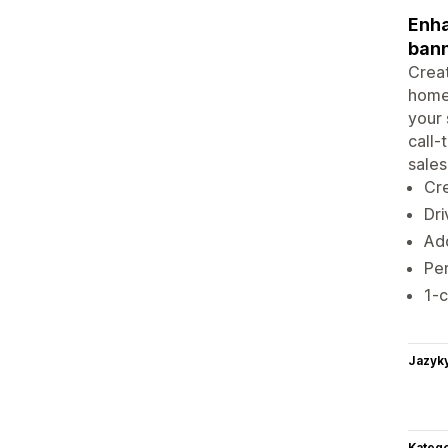
Enha
ban
Creat
home,
your
call-
sales
Cre
Dr
Add
Per
1-c
Jazyk
Katego