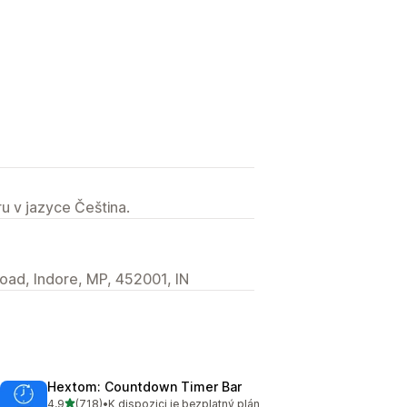
u v jazyce Čeština.
oad, Indore, MP, 452001, IN
Hextom: Countdown Timer Bar
z 5 hvězd
4,9
(718)
•
K dispozici je bezplatný plán