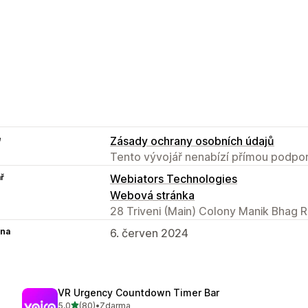
e
Zásady ochrany osobních údajů
Tento vývojář nenabízí přímou podpor
ř
Webiators Technologies
Webová stránka
28 Triveni (Main) Colony Manik Bhag R
na
6. červen 2024
VR Urgency Countdown Timer Bar
z 5 hvězd
5,0
(80)
•
Zdarma