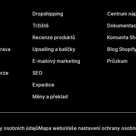
Dropshipping
Centrum náp
Tržiště
Dokumentace
Recenze produktů
Komunita Sh
rava
Upselling a balíčky
Blog Shopif
E-mailový marketing
Průzkum
erze
SEO
Expedice
Měny a překlad
y osobních údajů
Mapa webu
Vaše nastavení ochrany osobn