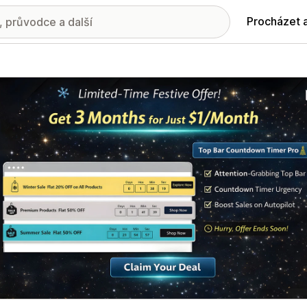
Procházet 
ie propagovaných obrázků