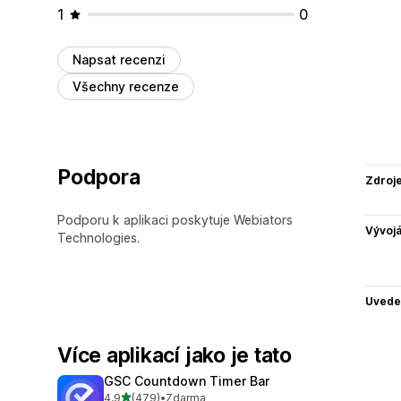
1
0
Napsat recenzi
Všechny recenze
Podpora
Zdroj
Podporu k aplikaci poskytuje Webiators
Vývojá
Technologies.
Uvede
Více aplikací jako je tato
GSC Countdown Timer Bar
z 5 hvězd
4,9
(479)
•
Zdarma