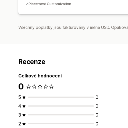
Placement Customization
Všechny poplatky jsou fakturovány v měně USD. Opakovan
Recenze
Celkové hodnocení
0
5
0
4
0
3
0
2
0