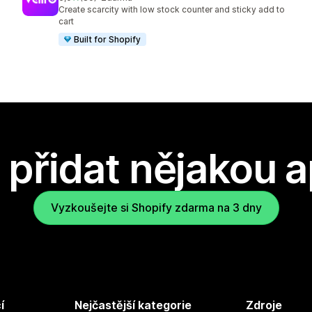
Celkový počet recenzí: 80
Create scarcity with low stock counter and sticky add to
cart
Built for Shopify
přidat nějakou a
Vyzkoušejte si Shopify zdarma na 3 dny
í
Nejčastější kategorie
Zdroje