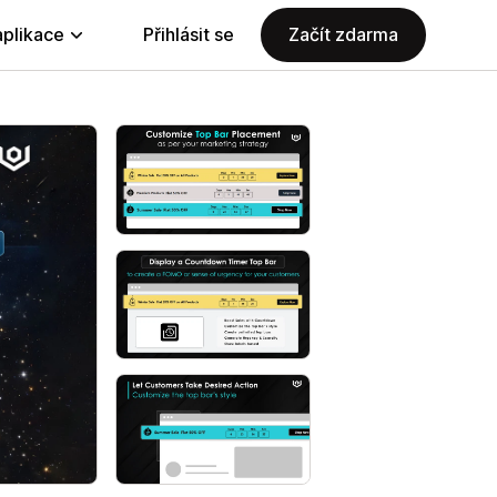
aplikace
Přihlásit se
Začít zdarma