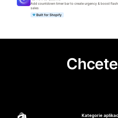
Celkový počet recenzí: 479
Add countdown timer bar to create urgency & boost flash
sales
Built for Shopify
Chcete 
Kategorie aplikac