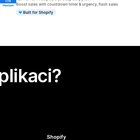
Celkový počet recenzí: 718
Boost sales with countdown timer & urgency, flash sales
Built for Shopify
plikaci?
Shopify