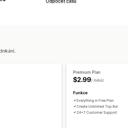
Odpočet času
Možnosti zobrazení
Barva a písmo
Vlastní text
Vlastní p
Stránka košíku
Vstupní stránky
Strá
Možnosti časování
Rozsah dat
Pevné koncové datum
J
dnikání.
Typ časovače
Bleskové výprodeje
Časově omezen
Premium Plan
Uvedení produktu
Nejzazší termín e
$2.99
/ měsíc
Funkce
Everything in Free Plan
Create Unlimited Top Bar
24*7 Customer Support