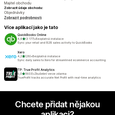
Majitel obchodu
Zobrazit údaje obchodu:
Objednávky
Zobrazit podrobnosti
Více aplikací jako je tato
QuickBooks Online
z 5 hvězd
4,8
(3 177)
•
Bezplatná instalace
Celkový počet recenzí: 3177
Sync your retail and B2B sales activity to QuickBooks
Xero
z 5 hvězd
4,2
(28)
•
Bezplatná instalace
Celkový počet recenzí: 28
Sync daily sales to Xero for streamlined ecommerce accounting.
TP: True Profit Analytics
z 5 hvězd
5,0
(803)
•
Zkušební verze zdarma
Celkový počet recenzí: 803
TrueProfit tracks accurate Net Profit with real-time analytics
Chcete přidat nějakou
aplikaci?