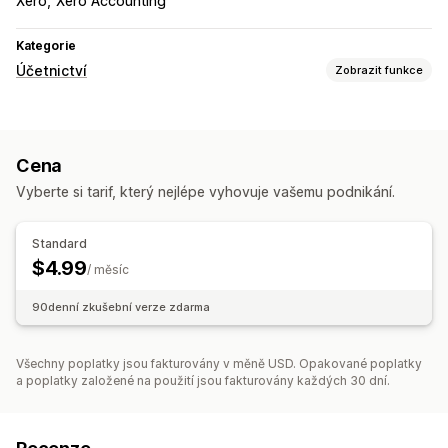
Xero
Xero Accounting
Kategorie
Účetnictví
Zobrazit funkce
Finanční výkazy
Prodej a vracení peněz
Daň z prodeje
Cena
Automatizovaná synchronizace dat
Vyberte si tarif, který nejlépe vyhovuje vašemu podnikání.
Transakce
Mapování daně z prodeje
Sladění bankovních výpisů s účetními záznamy
Standard
$4.99
/ měsíc
90denní zkušební verze zdarma
Všechny poplatky jsou fakturovány v měně USD. Opakované poplatky
a poplatky založené na použití jsou fakturovány každých 30 dní.