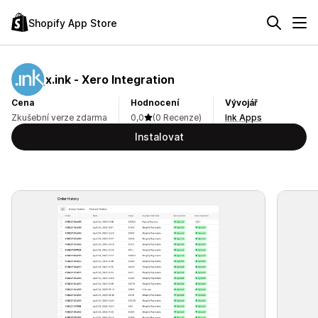
Shopify App Store
x.ink ‑ Xero Integration
Cena
Hodnocení
Vývojář
Zkušební verze zdarma
0,0
(0 Recenze)
Ink Apps
Instalovat