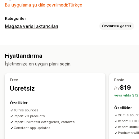
Bu uygulama şu dile çevrilmedi:Türkçe
Kategoriler
Mağaza verisi aktarıcıları
Özellikleri göster
Veri senkronizasyonu
Otomatik güncelleme
Envanter senkronizasyonu
Fiyatlandırma
Fiyat senkronizasyonu
Ürün senkronizasyonu
İşletmenize en uygun planı seçin.
Gerçek zamanlı senkronizasyon
Zamanlanmış senkronizasyon
Free
Basic
Veri geçişi
$19
Ücretsiz
/ay
Toplu içe aktarma
Zamanlanmış içe aktarma
veya yılda $12
Büyük dosya desteği
CSV
Toplu güncellemeler
Özellikler
Özellikler
Koleksiyonlar
Envanter
Meta alanlar
Ürünler
10 file sources
20 file sour
Import 20 products
Import 10 0
Import unlimited categories, variants
Import unlim
Constant app updates
Products will