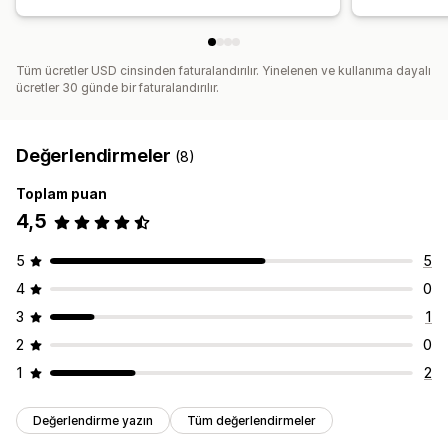
Tüm ücretler USD cinsinden faturalandırılır. Yinelenen ve kullanıma dayalı
ücretler 30 günde bir faturalandırılır.
Değerlendirmeler
(8)
Toplam puan
4,5
5
5
4
0
3
1
2
0
1
2
Değerlendirme yazın
Tüm değerlendirmeler