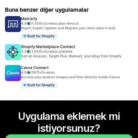
Buna benzer diğer uygulamalar
Matrixify
5 yıldız üzerinden
4,9
(1.359)
•
Ücretsiz plan mevcut
toplam 1359 değerlendirme
Import, Export, Update and Migrate your store data in bulk
Built for Shopify
Shopify Marketplace Connect
5 yıldız üzerinden
4,3
(1.934)
•
Ücretsiz yükleme
toplam 1934 değerlendirme
Sell on Amazon, Target Plus, Walmart, and eBay from Shopify
Canva Connect
5 yıldız üzerinden
4,8
(387)
•
Ücretsiz
toplam 387 değerlendirme
Access your product images and files directly inside Canva
Built for Shopify
Uygulama eklemek mi
istiyorsunuz?