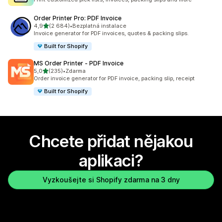
Order Printer Pro: PDF Invoice
z 5 hvězd
4,9
(2 684)
•
Bezplatná instalace
Celkový počet recenzí: 2684
Invoice generator for PDF invoices, quotes & packing slips.
Built for Shopify
MS Order Printer ‑ PDF Invoice
z 5 hvězd
5,0
(235)
•
Zdarma
Celkový počet recenzí: 235
Order invoice generator for PDF invoice, packing slip, receipt
Built for Shopify
Chcete přidat nějakou
aplikaci?
Vyzkoušejte si Shopify zdarma na 3 dny