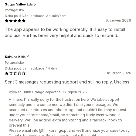
Sugar Valley Lda
Portugalsko
Doba používání aplikace: Asi měsícem
8. červen 2026
The app appears to be working correctly. It is easy to install
and use. Rui has been very helpful and quick to respond.
Kahuna Kids
Portugalsko
Doba používání aplikace: 14 dny
18. srpen 2025
Sent 3 messages requesting support and still no reply. Useless.
Vývojář Think Orange odpověděl 19. srpen 2025
Hi there. I’m really sorry for the frustration here. We take support
seriously and are concerned we didn’t see your messages. We
searched our inboxes and phone logs but couldn’t find any request
under your store name/email, so something likely went wrong in
delivery. We’ll be adding extra monitoring and a fallback inbox to
prevent this.
Please email info@thinkorange.pt and we’ll prioritize your case today.
Thanks for giving us the chance to make this right.