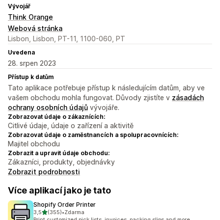
Vývojář
Think Orange
Webová stránka
Lisbon, Lisbon, PT-11, 1100-060, PT
Uvedena
28. srpen 2023
Přístup k datům
Tato aplikace potřebuje přístup k následujícím datům, aby ve
vašem obchodu mohla fungovat. Důvody zjistíte v
zásadách
ochrany osobních údajů
vývojáře.
Zobrazovat údaje o zákaznících:
Citlivé údaje, údaje o zařízení a aktivitě
Zobrazovat údaje o zaměstnancích a spolupracovnících:
Majitel obchodu
Zobrazit a upravit údaje obchodu:
Zákazníci, produkty, objednávky
Zobrazit podrobnosti
Více aplikací jako je tato
Shopify Order Printer
z 5 hvězd
3,5
(355)
•
Zdarma
Celkový počet recenzí: 355
Print customized pick lists, invoices, packing slips and more