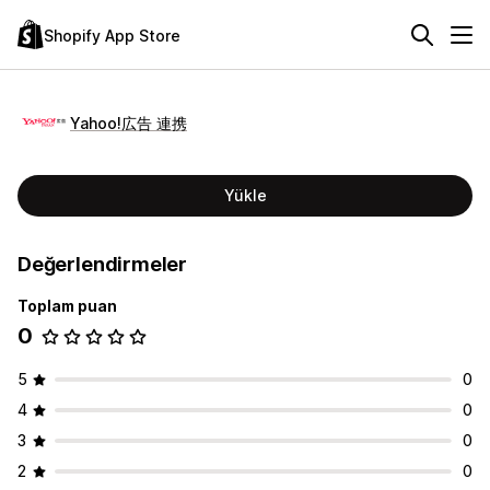
Shopify App Store
Yahoo!広告 連携
Yükle
Değerlendirmeler
Toplam puan
0
5
0
4
0
3
0
2
0