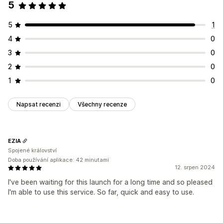
5
5
1
4
0
3
0
2
0
1
0
Napsat recenzi
Všechny recenze
EZIA
Spojené království
Doba používání aplikace: 42 minutami
12. srpen 2024
I've been waiting for this launch for a long time and so pleased
I'm able to use this service. So far, quick and easy to use.