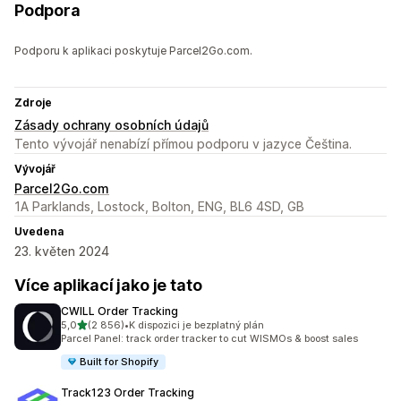
Podpora
Podporu k aplikaci poskytuje Parcel2Go.com.
Zdroje
Zásady ochrany osobních údajů
Tento vývojář nenabízí přímou podporu v jazyce Čeština.
Vývojář
Parcel2Go.com
1A Parklands, Lostock, Bolton, ENG, BL6 4SD, GB
Uvedena
23. květen 2024
Více aplikací jako je tato
CWILL Order Tracking
z 5 hvězd
5,0
(2 856)
•
K dispozici je bezplatný plán
Celkový počet recenzí: 2856
Parcel Panel: track order tracker to cut WISMOs & boost sales
Built for Shopify
Track123 Order Tracking