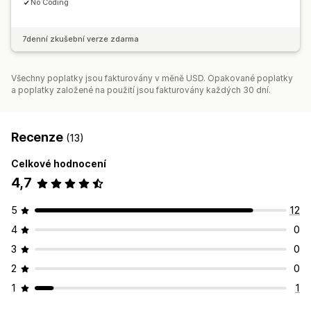
No Coding
7denní zkušební verze zdarma
Všechny poplatky jsou fakturovány v měně USD. Opakované poplatky
a poplatky založené na použití jsou fakturovány každých 30 dní.
Recenze
(13)
Celkové hodnocení
4,7
5
12
4
0
3
0
2
0
1
1