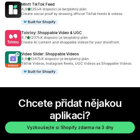
Mintt TikTok Feed
z 5 hvězd
4,9
(25)
•
K dispozici je bezplatný plán
Celkový počet recenzí: 25
Create social proof by showing official TikTok feeds & videos.
Built for Shopify
Tolstoy: Shoppable Video & UGC
z 5 hvězd
4,7
(237)
•
K dispozici je bezplatný plán
Celkový počet recenzí: 237
Create AI content and shoppable videos for your storefront.
Video Slider: Shoppable Videos
z 5 hvězd
4,9
(347)
•
K dispozici je bezplatný plán
Celkový počet recenzí: 347
TikTok Videos, Instagram Reels, UGC Videos as Shoppable Videos
Built for Shopify
Chcete přidat nějakou
aplikaci?
Vyzkoušejte si Shopify zdarma na 3 dny