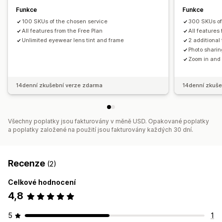
Funkce
Funkce
100 SKUs of the chosen service
300 SKUs of
All features from the Free Plan
All features
Unlimited eyewear lens tint and frame
2 additional
Photo sharin
Zoom in and
14denní zkušební verze zdarma
14denní zkuše
Všechny poplatky jsou fakturovány v měně USD. Opakované poplatky
a poplatky založené na použití jsou fakturovány každých 30 dní.
Recenze
(2)
Celkové hodnocení
4,8
5
1