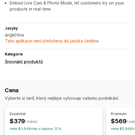
Embed Live Cam & Photo Mode, let customers try on your
products in real-time.
Jazyky
angličtina
Tato aplikace není přeložena do jazyka čeština
Kategorie
Srovnání produktů
Cena
Vyberte si tarif, který nejlépe vyhovuje vašemu podnikání.
Essential
Premium
$379
$569
/ měsíc
/ mě
nebo $3,948/rok s úsporou 13 %
nebo $5,868/r