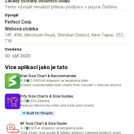
Zásady ochrany osobních údajů
Tento vývojář nenabízí přímou podporu v jazyce Čeština.
Vývojář
Perfect Corp.
Webová stránka
14F, #98, Minchuan Road, Shindian District, New Taipei, 251,
TW
Uvedena
30. září 2020
Více aplikací jako je tato
Kiwi Size Chart & Recommender
z 5 hvězd
4,8
(1 090)
•
K dispozici je bezplatný plán
Celkový počet recenzí: 1090
Create customizable size charts that convert + reduce returns
Pify Size Charts & Size Guides
z 5 hvězd
5,0
(32)
•
Zdarma
Celkový počet recenzí: 32
Reduce returns by clear and easy size charts
Built for Shopify
BF Size Chart & Size Guide
z 5 hvězd
4,7
(127)
•
K dispozici je bezplatný plán
Celkový počet recenzí: 127
Size chart, size guide & tables, product compare product sizes