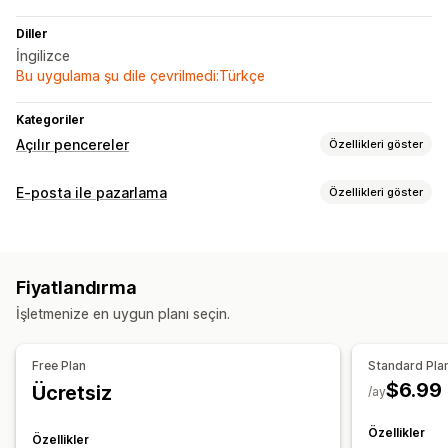
Diller
İngilizce
Bu uygulama şu dile çevrilmedi:Türkçe
Kategoriler
Açılır pencereler
Özellikleri göster
Açılır pencere türleri
E-posta ile pazarlama
Özellikleri göster
Satış açılır pencereleri
İndirimler
Ödüller
Oyunlar
Kampanya türleri
Anketler
Kısa testler
Özel açılır pencereler
Açılır pencereler
Özel kampanyalar
Açılır pencereleri yönetme
Fiyatlandırma
Kampanyaları yönetme
Şablonlar
Raporlama
Analizler
İzleme
İşletmenize en uygun planı seçin.
Şablonlar
E-posta kaydı listesi
İzleme
Raporlama
Analizler
Free Plan
Standard Pla
$6.99
Ücretsiz
/ay
Özellikler
Özellikler