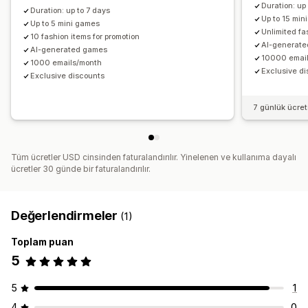
Duration: up
Duration: up to 7 days
Up to 15 min
Up to 5 mini games
Unlimited fa
10 fashion items for promotion
AI-generat
AI-generated games
10000 emai
1000 emails/month
Exclusive d
Exclusive discounts
7 günlük ücre
Tüm ücretler USD cinsinden faturalandırılır. Yinelenen ve kullanıma dayalı
ücretler 30 günde bir faturalandırılır.
Değerlendirmeler
(1)
Toplam puan
5
5
1
4
0