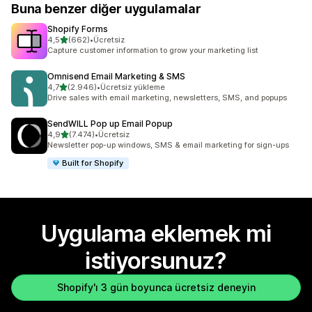
Buna benzer diğer uygulamalar
Shopify Forms
5 yıldız üzerinden
4,5
(662)
•
Ücretsiz
toplam 662 değerlendirme
Capture customer information to grow your marketing list
Omnisend Email Marketing & SMS
5 yıldız üzerinden
4,7
(2.946)
•
Ücretsiz yükleme
toplam 2946 değerlendirme
Drive sales with email marketing, newsletters, SMS, and popups
SendWILL Pop up Email Popup
5 yıldız üzerinden
4,9
(7.474)
•
Ücretsiz
toplam 7474 değerlendirme
Newsletter pop-up windows, SMS & email marketing for sign-ups
Built for Shopify
Uygulama eklemek mi
istiyorsunuz?
Shopify'ı 3 gün boyunca ücretsiz deneyin