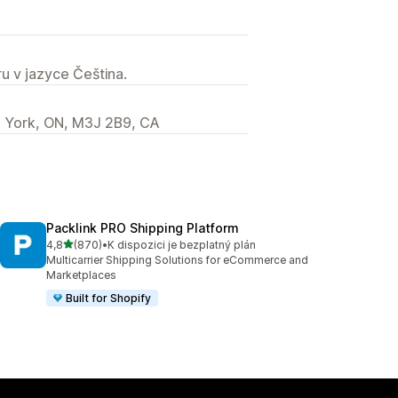
u v jazyce Čeština.
h York, ON, M3J 2B9, CA
Packlink PRO Shipping Platform
z 5 hvězd
4,8
(870)
•
K dispozici je bezplatný plán
Celkový počet recenzí: 870
Multicarrier Shipping Solutions for eCommerce and
Marketplaces
Built for Shopify