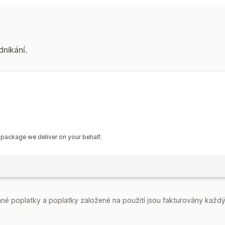
Možnosti vyzvednutí
Na ulici
Na prodejně
Více lokalit
Plá
dnikání.
Sledování v reálném čase
Notifikace pomocí SMS
Mapa doruče
Předpokládané časy doručení
Sledov
Doklad o doručení
Stránky pro sledo
h package we deliver on your behalf.
é poplatky a poplatky založené na použití jsou fakturovány každý