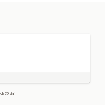
nování
ní
E-mailová oznámení
ání řidičů
Sledování objednávek
vání
Optimalizace tras
ch 30 dní.