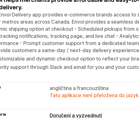
delivery.
nvoi Delivery app provides e-commerce brands access to s
 metros areas across Canada. Envoi provides a seamless del
ic shipping option at checkout - Scheduled pickups from sto
tracking notifications, tracking page, and live chat - Analyti
ormance - Prompt customer support from a dedicated team
vide customers a same-day / next-day delivery experience
tomizable and dynamic checkout option to reflect your bra
ority support through Slack and email for you and your cust
y
angličtina a francouzština
Tato aplikace není přeložena do jazyk
rie
Doručení a vyzvednutí
Možnosti doručení
Nejzazší časy
Více lokalit
Plánování 