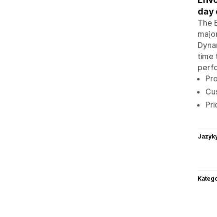
day 
The E
major
Dynam
time 
perf
Pro
Cus
Pri
Jazyk
Katego