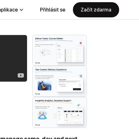
aplikace
Přihlásit se
Začít zdarma
o-manage same-day and next-