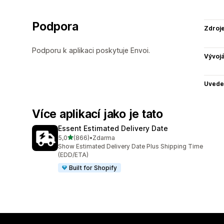
Podpora
Zdroj
Podporu k aplikaci poskytuje Envoi.
Vývojá
Uvede
Více aplikací jako je tato
Essent Estimated Delivery Date
z 5 hvězd
5,0
(866)
•
Zdarma
Celkový počet recenzí: 866
Show Estimated Delivery Date Plus Shipping Time
(EDD/ETA)
Built for Shopify