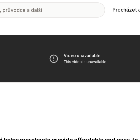
Procházet 
ie propagovaných obrázků
i helps merchants provide affordable and easy-t