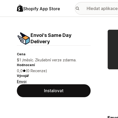
Shopify App Store
Galer
Envoi's Same Day
Delivery
Cena
$1 /měsíc. Zkušební verze zdarma.
Hodnocení
0,0
(0 Recenze)
Vývojář
Envoi
Instalovat
Envo