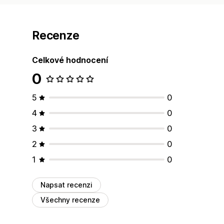
Recenze
Celkové hodnocení
0
5
0
4
0
3
0
2
0
1
0
Napsat recenzi
Všechny recenze