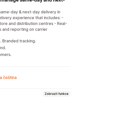
ame-day & next-day delivery in
ivery experience that includes: -
re and distribution centres - Real-
cs and reporting on carrier
. Branded tracking.
nd.
omers.
a čeština
Zobrazit funkce
tras
Přidělení řidiče
Štítky zásilek