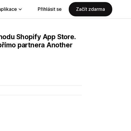
aplikace
Přihlásit se
Začít zdarma
chodu Shopify App Store.
přímo partnera Another