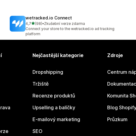
wetracked.io Connect
z 5 hvězd
4,7
(98)
•
Zkušební verze zdarma
Celkový počet recenzí: 98
Connect your store to the wetracked.io ad tracking
platform
í
Nejčastější kategorie
Zdroje
Dropshipping
Centrum náp
Tržiště
Dokumentace
Recenze produktů
Komunita Sh
rava
Upselling a balíčky
Blog Shopif
E-mailový marketing
Průzkum
erze
SEO