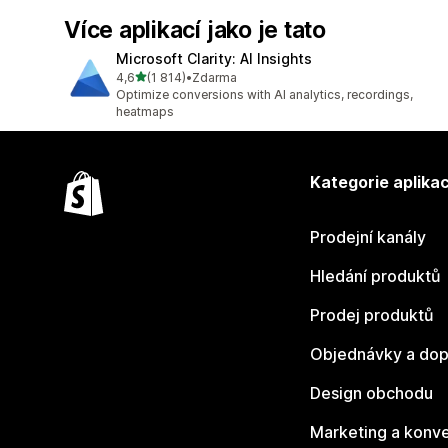
Více aplikací jako je tato
Microsoft Clarity: AI Insights
z 5 hvězd
4,6
(1 814)
•
Zdarma
Celkový počet recenzí: 1814
Optimize conversions with AI analytics, recordings,
heatmaps
Kategorie aplikac
Prodejní kanály
Hledání produktů
Prodej produktů
Objednávky a dop
Design obchodu
Marketing a konv