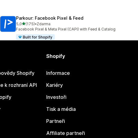
Parkour: Facebook Pixel & Feed
z 5 hvězd
5,0
(175)
•
Zdarma
Celkový počet recenzí: 175
Facebook Pixel & Meta Pixel (CAPI) with Feed & Catalog
Built for Shopify
Shopify
ovědy Shopify
Informace
 k rozhraní API
Kariéry
opify
Investoři
y
Tisk a média
Partneři
Affiliate partneři