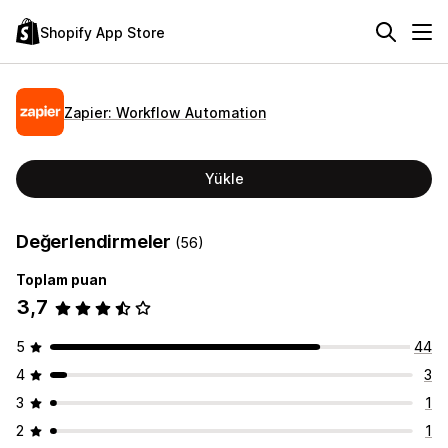
Shopify App Store
Zapier: Workflow Automation
Yükle
Değerlendirmeler
(56)
Toplam puan
3,7
5
44
4
3
3
1
2
1