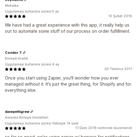
Meksika
Uygulamayı kullanma süresi:5 ay
10 Şubat 2016
We have had a great experience with this app, it really help us
out to automate some stuff of our process on order fulfillment.
Condor 7
Birleşik Krallık
Uygulamayı kullanma süresi:4 ay
26 Temmuz 2017
Once you start using Zapier, you'll wonder how you ever
managed without it. It's just the great thing, for Shopify and for
everything else.
davepettigrew
Amerika Birleşik Devletleri
Uygulamayı kullanma süresi:Yaklaşık 14 saat
17 Ekim 2018 tarihinde düzenlendi
so far so good. we're using zapier w/ bonjoro for notifications