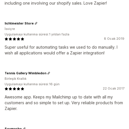
including one involving our shopify sales. Love Zapier!
lichtmeister Store
İsviçre
Uygulamayı kullanma süresi:1 yıldan fazla
8 Ocak 2019
Super useful for automating tasks we used to do manually. I
wish all applications would offer a Zapier integration!
Tennis Gallery Wimbledon
Birleşik Krallık
Uygulamayı kullanma süresi:16 gün
22 Ocak 2017
Awesome app. Keeps my Mailchimp up to date with all my
customers and so simple to set up. Very reliable products from
Zapier.
Soymacho