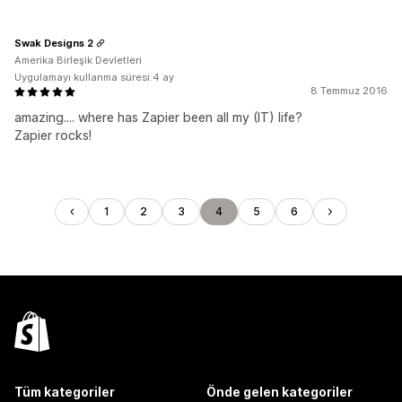
Swak Designs 2
Amerika Birleşik Devletleri
Uygulamayı kullanma süresi:4 ay
8 Temmuz 2016
amazing.... where has Zapier been all my (IT) life?
Zapier rocks!
1
2
3
4
5
6
Tüm kategoriler
Önde gelen kategoriler