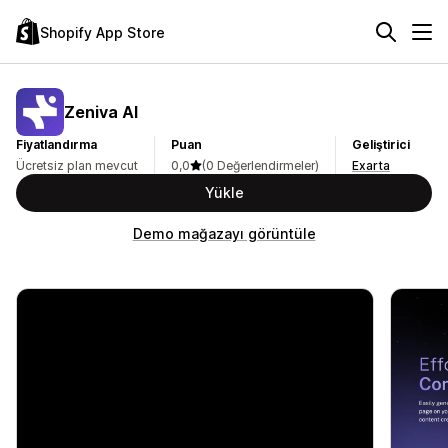
Shopify App Store
Zeniva AI
Fiyatlandırma
Puan
Geliştirici
Ücretsiz plan mevcut
0,0
(0 Değerlendirmeler)
Exarta
Yükle
Demo mağazayı görüntüle