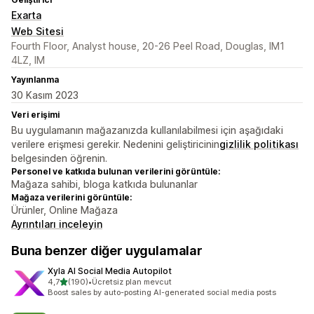
Exarta
Web Sitesi
Fourth Floor, Analyst house, 20-26 Peel Road, Douglas, IM1
4LZ, IM
Yayınlanma
30 Kasım 2023
Veri erişimi
Bu uygulamanın mağazanızda kullanılabilmesi için aşağıdaki
verilere erişmesi gerekir. Nedenini geliştiricinin
gizlilik politikası
belgesinden öğrenin.
Personel ve katkıda bulunan verilerini görüntüle:
Mağaza sahibi, bloga katkıda bulunanlar
Mağaza verilerini görüntüle:
Ürünler, Online Mağaza
Ayrıntıları inceleyin
Buna benzer diğer uygulamalar
Xyla AI Social Media Autopilot
5 yıldız üzerinden
4,7
(190)
•
Ücretsiz plan mevcut
toplam 190 değerlendirme
Boost sales by auto-posting AI-generated social media posts