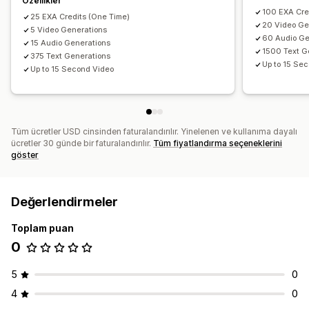
Özellikler
100 EXA Cre
25 EXA Credits (One Time)
20 Video Ge
5 Video Generations
60 Audio Ge
15 Audio Generations
1500 Text G
375 Text Generations
Up to 15 Se
Up to 15 Second Video
Tüm ücretler USD cinsinden faturalandırılır. Yinelenen ve kullanıma dayalı
ücretler 30 günde bir faturalandırılır.
Tüm fiyatlandırma seçeneklerini
göster
Değerlendirmeler
Toplam puan
0
5
0
4
0