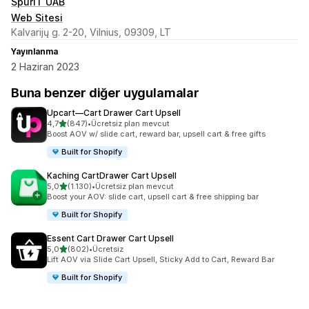
SpurIT UAB
Web Sitesi
Kalvarijų g. 2-20, Vilnius, 09309, LT
Yayınlanma
2 Haziran 2023
Buna benzer diğer uygulamalar
Upcart—Cart Drawer Cart Upsell
5 yıldız üzerinden
4,7
(847)
•
Ücretsiz plan mevcut
toplam 847 değerlendirme
Boost AOV w/ slide cart, reward bar, upsell cart & free gifts
Built for Shopify
Kaching CartDrawer Cart Upsell
5 yıldız üzerinden
5,0
(1.130)
•
Ücretsiz plan mevcut
toplam 1130 değerlendirme
Boost your AOV: slide cart, upsell cart & free shipping bar
Built for Shopify
Essent Cart Drawer Cart Upsell
5 yıldız üzerinden
5,0
(802)
•
Ücretsiz
toplam 802 değerlendirme
Lift AOV via Slide Cart Upsell, Sticky Add to Cart, Reward Bar
Built for Shopify