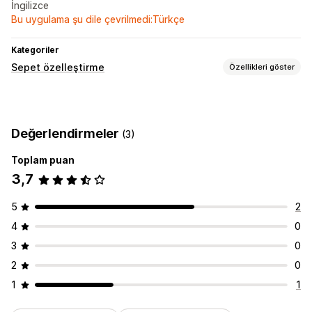
İngilizce
Bu uygulama şu dile çevrilmedi:Türkçe
Kategoriler
Sepet özelleştirme
Özellikleri göster
Sepet ekranı
Mobil duyarlı
Sabit sepet
Değerlendirmeler
(3)
Toplam puan
3,7
5
2
4
0
3
0
2
0
1
1