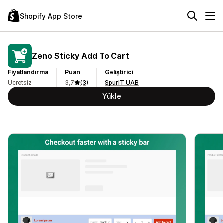
Shopify App Store
Zeno Sticky Add To Cart
Fiyatlandırma
Puan
Geliştirici
Ücretsiz
3,7
(3)
SpurIT UAB
Yükle