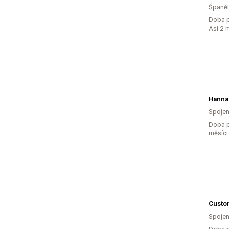
Španě
Doba p
Asi 2 
Spojen
Doba p
měsíci
Custo
Spojen