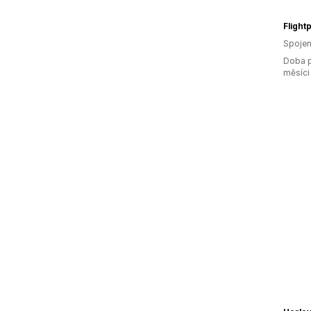
Flight
Spojen
Doba p
měsíci