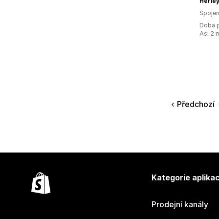
Herle
Spojen
Doba p
Asi 2 
Předchozí
Kategorie aplikac
Prodejní kanály