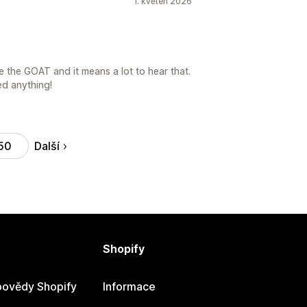
1. květen 2026
the GOAT and it means a lot to hear that.
ed anything!
Další
50
Shopify
ovědy Shopify
Informace