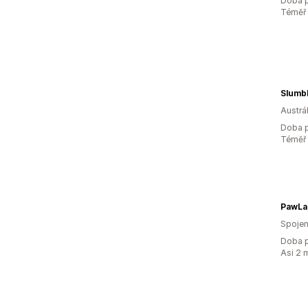
Doba p
Téměř 
Slumb
Austrál
Doba p
Téměř 
PawLa
Spojen
Doba p
Asi 2 