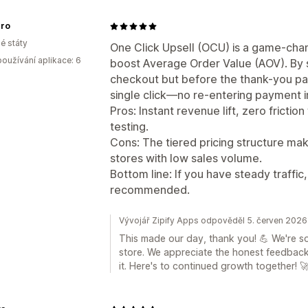
pro
é státy
One Click Upsell (OCU) is a game-chan
oužívání aplikace: 6
boost Average Order Value (AOV). By 
checkout but before the thank-you pa
single click—no re-entering payment i
Pros: Instant revenue lift, zero friction
testing.
Cons: The tiered pricing structure mak
stores with low sales volume.
Bottom line: If you have steady traffic, 
recommended.
Vývojář Zipify Apps odpověděl 5. červen 2026
This made our day, thank you! 💪 We're so
store. We appreciate the honest feedback
it. Here's to continued growth together! 