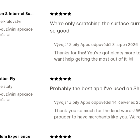
Nutrition & Internet Supplements Limited
é království
We're only scratching the surface curre
oužívání aplikace:
so good!
měsíci
Vývojář Zipify Apps odpověděl 3. srpen 2026
Thanks for this! You've got plenty more t
want help getting the most out of it. 🙌
tter-Fly
é státy
Probably the best app I've used on Sh
oužívání aplikace:
měsíci
Vývojář Zipify Apps odpověděl 14. červenec 
Thank you so much for the kind words! We
prouder to have merchants like you. We're
lum Experience