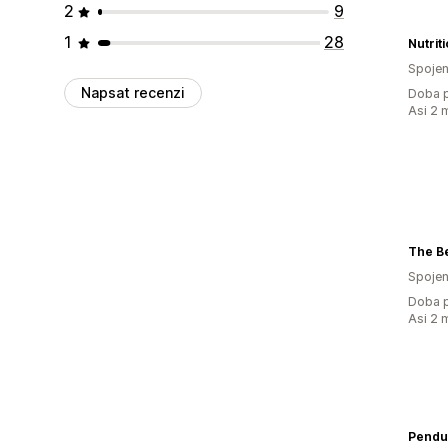
2
9
1
28
Spojen
Napsat recenzi
Doba p
Asi 2 
The Be
Spojen
Doba p
Asi 2 
Pendu