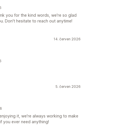
6
ank you for the kind words, we're so glad
u. Don't hesitate to reach out anytime!
14. červen 2026
6
5. červen 2026
26
enjoying it, we're always working to make
 if you ever need anything!