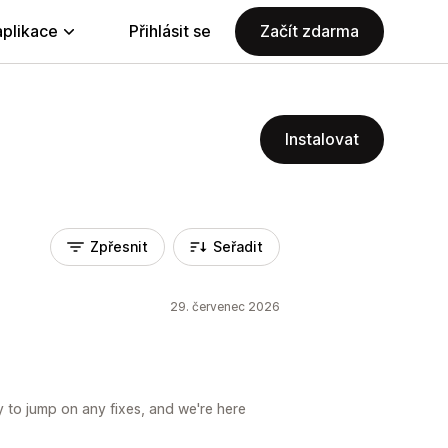
aplikace
Přihlásit se
Začít zdarma
Instalovat
Zpřesnit
Seřadit
29. červenec 2026
y to jump on any fixes, and we're here