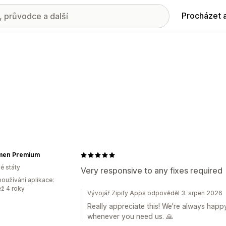
Procházet 
men Premium
é státy
Very responsive to any fixes required
oužívání aplikace:
ež 4 roky
Vývojář Zipify Apps odpověděl 3. srpen 2026
Really appreciate this! We're always happ
whenever you need us. 🙏