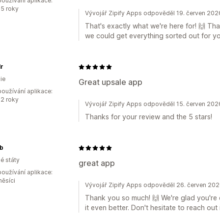
oužívání aplikace:
5 roky
Vývojář Zipify Apps odpověděl 19. červen 202
That's exactly what we're here for! 🙌 Th
we could get everything sorted out for yo
lr
ie
Great upsale app
oužívání aplikace:
2 roky
Vývojář Zipify Apps odpověděl 15. červen 202
Thanks for your review and the 5 stars!
b
é státy
great app
oužívání aplikace:
měsíci
Vývojář Zipify Apps odpověděl 26. červen 20
Thank you so much! 🙌 We're glad you're 
it even better. Don't hesitate to reach out