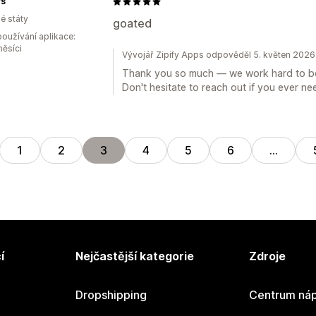
ys
é státy
goated
oužívání aplikace:
měsíci
Vývojář Zipify Apps odpověděl 5. květen 2026
Thank you so much — we work hard to be 
Don't hesitate to reach out if you ever ne
1
2
3
4
5
6
…
í
Nejčastější kategorie
Zdroje
Dropshipping
Centrum náp