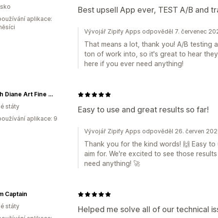
lsko
Best upsell App ever, TEST A/B and tr
oužívání aplikace:
měsíci
Vývojář Zipify Apps odpověděl 7. červenec 20
That means a lot, thank you! A/B testing 
ton of work into, so it's great to hear the
here if you ever need anything!
Hannah Diane Art Fine Art and Gifts
é státy
Easy to use and great results so far!
oužívání aplikace: 9
Vývojář Zipify Apps odpověděl 26. červen 20
Thank you for the kind words! 🙌 Easy to 
aim for. We're excited to see those result
need anything! 🚀
m Captain
é státy
Helped me solve all of our technical i