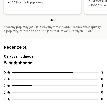
Remove Bra
100 Monthly Popup views
10000 Month
Všechny poplatky jsou fakturovány v měně USD. Opakované poplatky
a poplatky založené na použití jsou fakturovány každých 30 dní.
Recenze
(4)
Celkové hodnocení
5
5
3
4
0
3
1
2
0
1
0