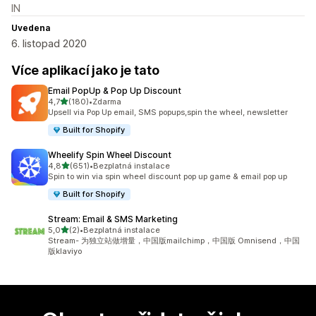
IN
Uvedena
6. listopad 2020
Více aplikací jako je tato
Email PopUp & Pop Up Discount
z 5 hvězd
4,7
(180)
•
Zdarma
Celkový počet recenzí: 180
Upsell via Pop Up email, SMS popups,spin the wheel, newsletter
Built for Shopify
Wheelify Spin Wheel Discount
z 5 hvězd
4,8
(651)
•
Bezplatná instalace
Celkový počet recenzí: 651
Spin to win via spin wheel discount pop up game & email pop up
Built for Shopify
Stream: Email & SMS Marketing
z 5 hvězd
5,0
(2)
•
Bezplatná instalace
Celkový počet recenzí: 2
Stream- 为独立站做增量，中国版mailchimp，中国版 Omnisend，中国
版klaviyo