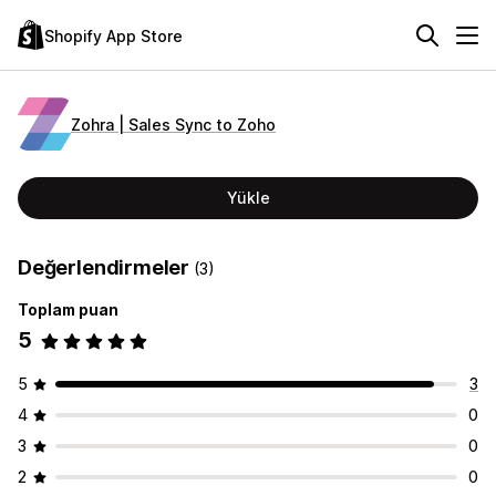
Shopify App Store
Zohra | Sales Sync to Zoho
Yükle
Değerlendirmeler
(3)
Toplam puan
5
5
3
4
0
3
0
2
0