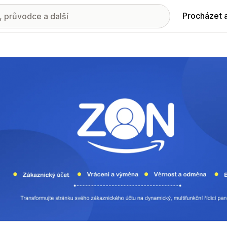
Procházet 
ie propagovaných obrázků