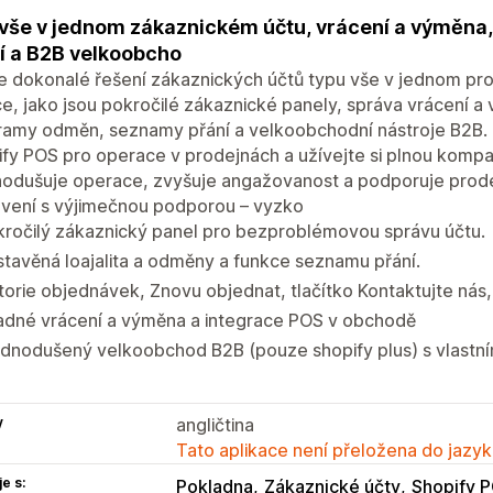
vše v jednom zákaznickém účtu, vrácení a výměna
í a B2B velkoobcho
e dokonalé řešení zákaznických účtů typu vše v jednom pro
e, jako jsou pokročilé zákaznické panely, správa vrácení a
ramy odměn, seznamy přání a velkoobchodní nástroje B2B. 
fy POS pro operace v prodejnách a užívejte si plnou kompati
nodušuje operace, zvyšuje angažovanost a podporuje prode
avení s výjimečnou podporou – vyzko
kročilý zákaznický panel pro bezproblémovou správu účtu.
tavěná loajalita a odměny a funkce seznamu přání.
torie objednávek, Znovu objednat, tlačítko Kontaktujte ná
adné vrácení a výměna a integrace POS v obchodě
dnodušený velkoobchod B2B (pouze shopify plus) s vlastním
y
angličtina
Tato aplikace není přeložena do jazyk
e s:
Pokladna
Zákaznické účty
Shopify 