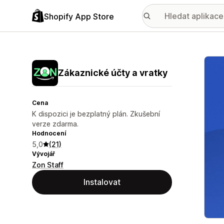
Shopify App Store
Galer
Zákaznické účty a vratky
Cena
K dispozici je bezplatný plán. Zkušební
verze zdarma.
Hodnocení
5,0
(21)
Vývojář
Zon Staff
Instalovat