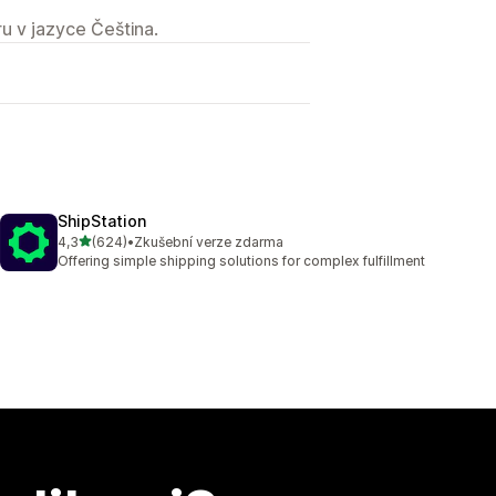
u v jazyce Čeština.
ShipStation
z 5 hvězd
4,3
(624)
•
Zkušební verze zdarma
Celkový počet recenzí: 624
Offering simple shipping solutions for complex fulfillment