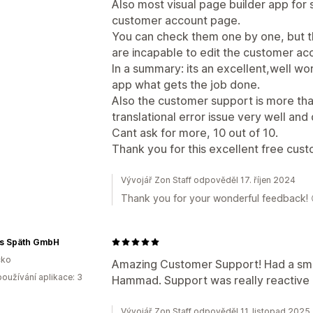
Also most visual page builder app for 
customer account page.
You can check them one by one, but th
are incapable to edit the customer ac
In a summary: its an excellent,well w
app what gets the job done.
Also the customer support is more th
translational error issue very well and 
Cant ask for more, 10 out of 10.
Thank you for this excellent free cus
Vývojář Zon Staff odpověděl 17. říjen 2024
Thank you for your wonderful feedback! 
s Späth GmbH
ko
Amazing Customer Support! Had a small
oužívání aplikace: 3
Hammad. Support was really reactive 
Vývojář Zon Staff odpověděl 11. listopad 2025