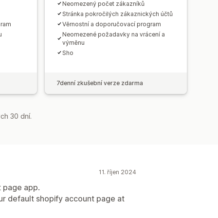
Neomezený počet zákazníků
Stránka pokročilých zákaznických účtů
gram
Věrnostní a doporučovací program
u
Neomezené požadavky na vrácení a
výměnu
Sho
7denní zkušební verze zdarma
ch 30 dní.
11. říjen 2024
t page app.
r default shopify account page at