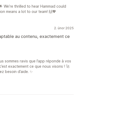
 We’re thrilled to hear Hammad could
ion means a lot to our team! 🙌💖
2. únor 2025
 adaptable au contenu, exactement ce
ous sommes ravis que l’app réponde à vos
, c’est exactement ce que nous visons ! 🚀
ez besoin d’aide. ✨