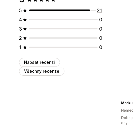
5
21
4
0
3
0
2
0
1
0
Napsat recenzi
Všechny recenze
Marku
Němec
Doba p
dny