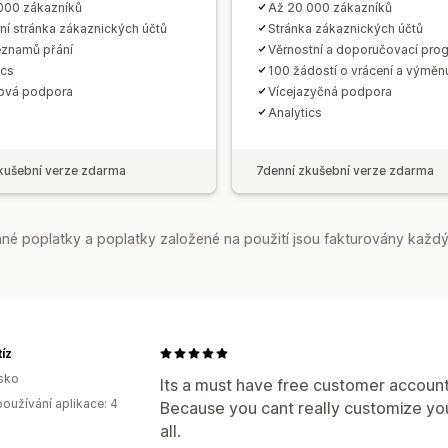
000 zákazníků
Až 20 000 zákazníků
ní stránka zákaznických účtů
Stránka zákaznických účtů
znamů přání
Věrnostní a doporučovací pro
ics
100 žádostí o vrácení a výměn
ová podpora
Vícejazyčná podpora
Analytics
kušební verze zdarma
7denní zkušební verze zdarma
é poplatky a poplatky založené na použití jsou fakturovány každý
tíz
sko
Its a must have free customer accoun
oužívání aplikace: 4
Because you cant really customize you
all.