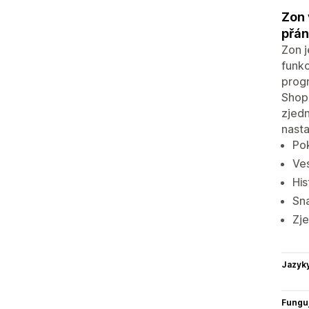
Zon 
přán
Zon j
funkc
prog
Shopi
zjed
nast
Po
Ves
His
Sn
Zje
Jazyk
Funguj