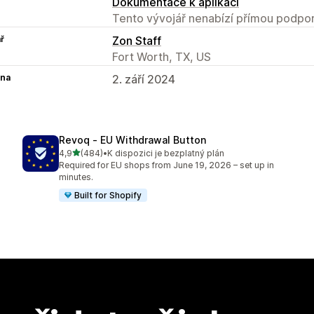
Dokumentace k aplikaci
Tento vývojář nenabízí přímou podpor
ř
Zon Staff
Fort Worth, TX, US
na
2. září 2024
Revoq ‑ EU Withdrawal Button
z 5 hvězd
4,9
(484)
•
K dispozici je bezplatný plán
Celkový počet recenzí: 484
Required for EU shops from June 19, 2026 – set up in
minutes.
Built for Shopify