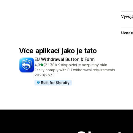
Vývojá
Uvede
Více aplikací jako je tato
EU Withdrawal Button & Form
z 5 hvězd
4,9
(2 178)
•
K dispozici je bezplatný plán
Celkový počet recenzí: 2178
Easily comply with EU withdrawal requirements
2023/2673
Built for Shopify