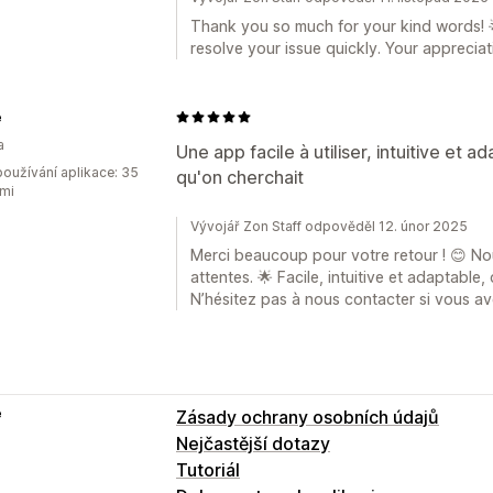
Thank you so much for your kind words! 
resolve your issue quickly. Your appreciat
e
a
Une app facile à utiliser, intuitive et
oužívání aplikace: 35
qu'on cherchait
mi
Vývojář Zon Staff odpověděl 12. únor 2025
Merci beaucoup pour votre retour ! 😊 N
attentes. 🌟 Facile, intuitive et adaptable
N’hésitez pas à nous contacter si vous av
e
Zásady ochrany osobních údajů
Nejčastější dotazy
Tutoriál