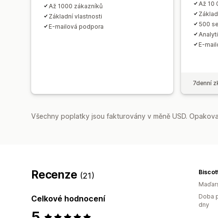
Až 10 
Až 1000 zákazníků
Základ
Základní vlastnosti
500 se
E-mailová podpora
Analyt
E-mail
7denní z
Všechny poplatky jsou fakturovány v měně USD. Opakovan
Recenze
Biscot
(21)
Maďar
Doba p
Celkové hodnocení
dny
5