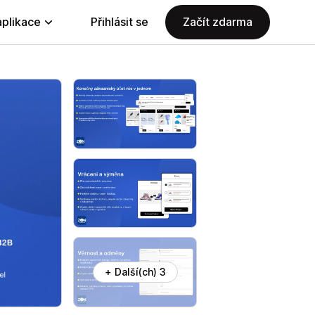
aplikace
Přihlásit se
Začít zdarma
+ Další(ch) 3