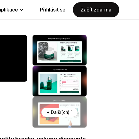
aplikace
Přihlásit se
Začít zdarma
+ Další(ch) 1
uantity breaks, volume discounts