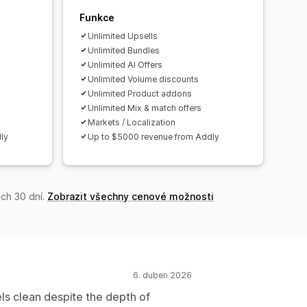
vy
Doporučení pomocí AI
nění
Vlastní nacenění
Funkce
cování
Unlimited Upsells
Unlimited Bundles
Unlimited AI Offers
ní poměry
Výkonnost doporučení
Unlimited Volume discounts
týře
Unlimited Product addons
Unlimited Mix & match offers
Markets / Localization
ly
Up to $5000 revenue from Addly
ch 30 dní.
Zobrazit všechny cenové možnosti
6. duben 2026
els clean despite the depth of