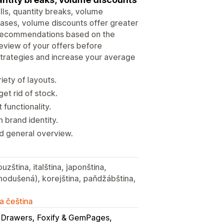
lls, quantity breaks, volume
ases, volume discounts offer greater
le recommendations based on the
preview of your offers before
 strategies and increase your average
iety of layouts.
et rid of stock.
functionality.
 brand identity.
d general overview.
uzština, italština, japonština,
dnodušená), korejština, paňdžábština,
a čeština
 Drawers
Foxify & GemPages