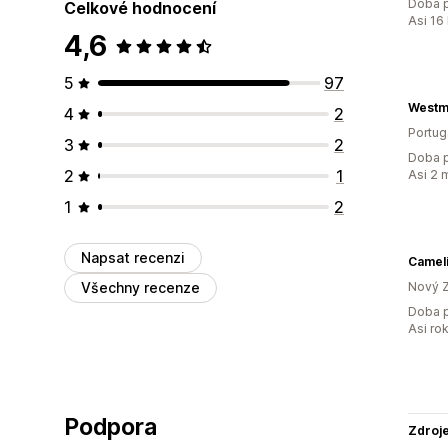
Doba p
Celkové hodnocení
Asi 16
4,6
5
97
Westm
4
2
Portug
3
2
Doba p
2
1
Asi 2 
1
2
Napsat recenzi
Camel
Všechny recenze
Nový 
Doba p
Asi ro
Podpora
Zdroj