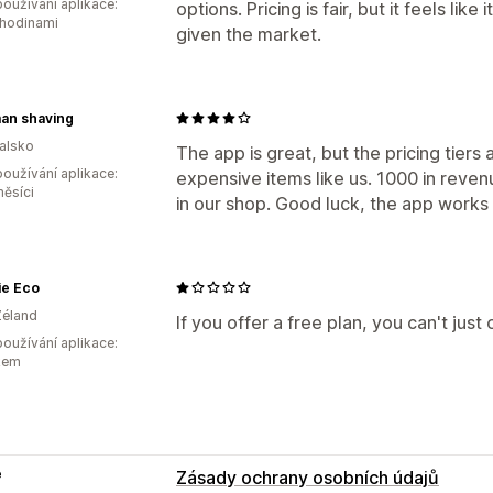
oužívání aplikace:
options. Pricing is fair, but it feels li
 hodinami
given the market.
an shaving
alsko
The app is great, but the pricing tiers a
oužívání aplikace:
expensive items like us. 1000 in reven
měsíci
in our shop. Good luck, the app works 
ie Eco
Zéland
If you offer a free plan, you can't just c
oužívání aplikace:
kem
e
Zásady ochrany osobních údajů