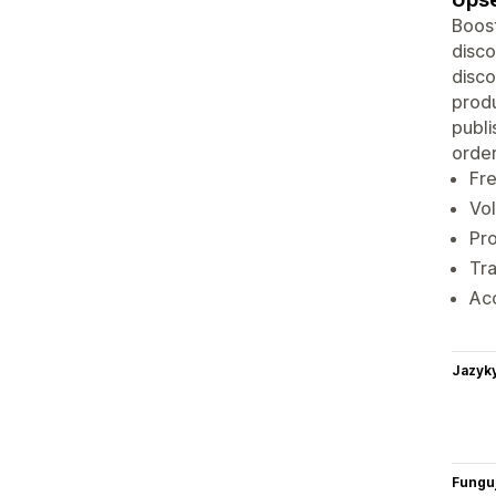
Boost
disco
disco
produ
publi
order
Fre
Vol
Pro
Tra
Acc
Jazyk
Funguj