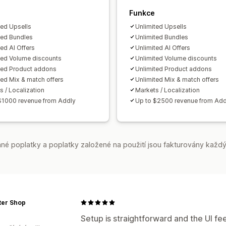
Množstevní slevy
Odstupňované sle
Velkoobchodní ceny
Dynamické nace
Funkce
Upgrade předplatného
Prioritní zpra
ted Upsells
Unlimited Upsells
Analytika
ted Bundles
Unlimited Bundles
ted AI Offers
Unlimited AI Offers
A/​B testování
Míry prokliku
Konverz
ted Volume discounts
Unlimited Volume discounts
Návrhy optimalizace
Výkonnost trych
ted Product addons
Unlimited Product addons
ted Mix & match offers
Unlimited Mix & match offers
s / Localization
Markets / Localization
$1000 revenue from Addly
Up to $2500 revenue from Add
é poplatky a poplatky založené na použití jsou fakturovány každý
lter Shop
Setup is straightforward and the UI fe