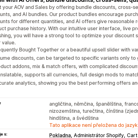
 your AOV and Sales by offering bundle discounts, cross-se
unts, and AI bundles. Our product bundles encourage purch
unts for different quantities, and AI offers give reasonab
ct purchase history. With our intuitive user interface, live 
shing, you will have a strong tool to optimize your discount
 value.
quently Bought Together or a beautiful upsell slider with var
ume discounts, can be targeted to specific variants only to g
duct addons, mix & match offers, with complicated discount 
nslatable, supports all currencies, full design mods to match
urate analytics, showing you the best performing offers an
y
angličtina, němčina, španělština, franco
nizozemština, turečtina, čínština (zje
hindština, a švédština
Tato aplikace není přeložena do jazyk
e s:
Pokladna
Administrátor Shopify
Cart