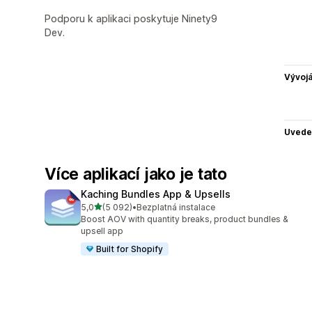
Podporu k aplikaci poskytuje Ninety9
Dev.
Vývojá
Uvede
Více aplikací jako je tato
Kaching Bundles App & Upsells
z 5 hvězd
5,0
(5 092)
•
Bezplatná instalace
Celkový počet recenzí: 5092
Boost AOV with quantity breaks, product bundles &
upsell app
Built for Shopify