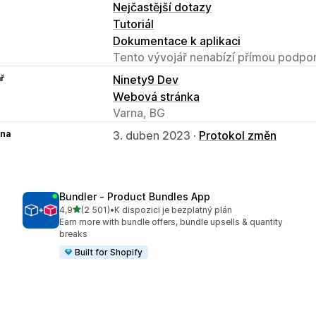
Nejčastější dotazy
Tutoriál
Dokumentace k aplikaci
Tento vývojář nenabízí přímou podpor
ř
Ninety9 Dev
Webová stránka
Varna, BG
na
3. duben 2023 ·
Protokol změn
Bundler ‑ Product Bundles App
z 5 hvězd
4,9
(2 501)
•
K dispozici je bezplatný plán
Celkový počet recenzí: 2501
Earn more with bundle offers, bundle upsells & quantity
breaks
Built for Shopify