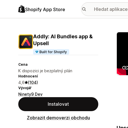
Shopify App Store
Galer
Addly: AI Bundles app &
Upsell
Built for Shopify
Cena
K dispozici je bezplatný plán
Hodnocení
4,6
(104)
Vývojář
Ninety9 Dev
Instalovat
Zobrazit demoverzi obchodu
Upse