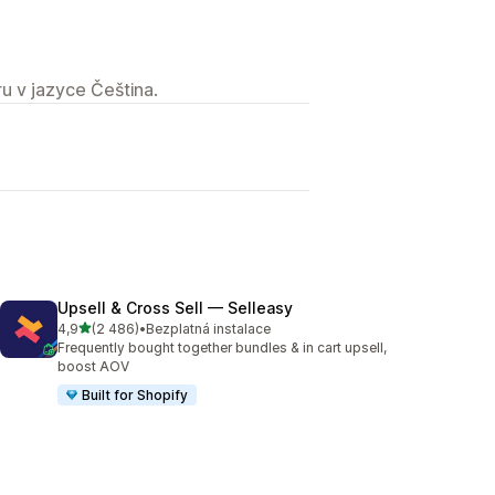
u v jazyce Čeština.
Upsell & Cross Sell — Selleasy
z 5 hvězd
4,9
(2 486)
•
Bezplatná instalace
Celkový počet recenzí: 2486
Frequently bought together bundles & in cart upsell,
boost AOV
Built for Shopify