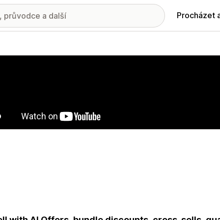
Procházet 
ie propagovaných obrázků
ll with AI Offers, bundle discounts, cross-sells, q