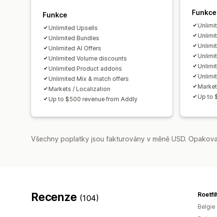
Funkce
Funkce
Unlimi
Unlimited Upsells
Unlimi
Unlimited Bundles
Unlimi
Unlimited AI Offers
Unlimi
Unlimited Volume discounts
Unlimi
Unlimited Product addons
Unlimi
Unlimited Mix & match offers
Market
Markets / Localization
Up to 
Up to $500 revenue from Addly
Všechny poplatky jsou fakturovány v měně USD. Opakovan
Recenze
Roetfi
(104)
Belgie