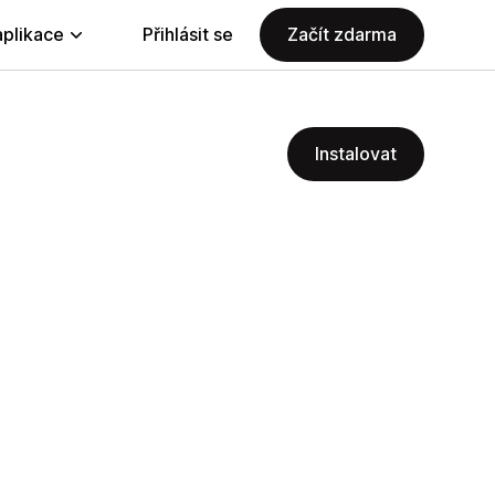
aplikace
Přihlásit se
Začít zdarma
Instalovat