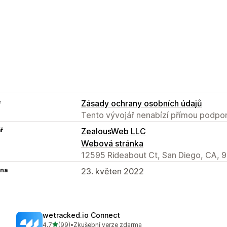
e
Zásady ochrany osobních údajů
Tento vývojář nenabízí přímou podpor
ř
ZealousWeb LLC
Webová stránka
12595 Rideabout Ct, San Diego, CA, 
na
23. květen 2022
wetracked.io Connect
z 5 hvězd
4,7
(99)
•
Zkušební verze zdarma