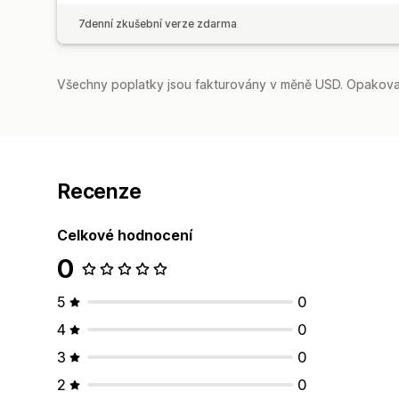
7denní zkušební verze zdarma
Všechny poplatky jsou fakturovány v měně USD. Opakovan
Recenze
Celkové hodnocení
0
5
0
4
0
3
0
2
0