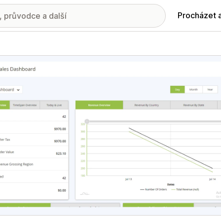
Procházet 
ie propagovaných obrázků