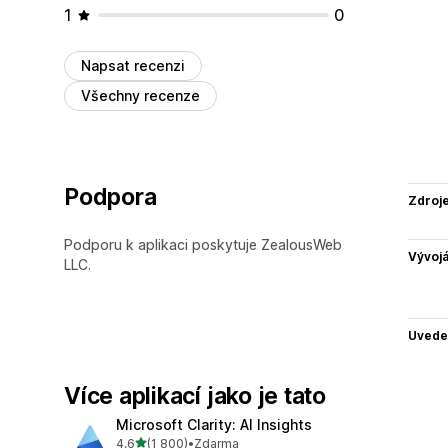
1
0
Napsat recenzi
Všechny recenze
Podpora
Zdroj
Podporu k aplikaci poskytuje ZealousWeb
Vývojá
LLC.
Uvede
Více aplikací jako je tato
Microsoft Clarity: AI Insights
z 5 hvězd
4,6
(1 800)
•
Zdarma