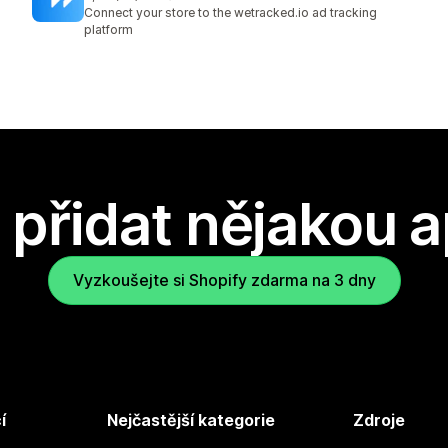
Celkový počet recenzí: 99
Connect your store to the wetracked.io ad tracking
platform
přidat nějakou a
Vyzkoušejte si Shopify zdarma na 3 dny
í
Nejčastější kategorie
Zdroje