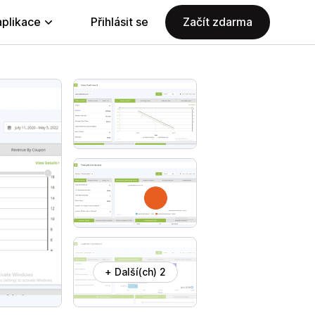
aplikace
Přihlásit se
Začít zdarma
+ Další(ch) 2