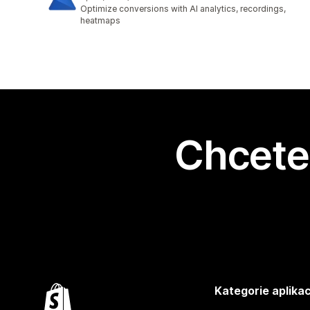
Celkový počet recenzí: 1800
Optimize conversions with AI analytics, recordings,
heatmaps
Chcete 
Kategorie aplikac