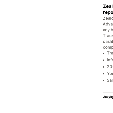
Zeal
repo
Zealo
Advan
any b
Track
dashb
compa
Tra
Inf
20
You
Sal
Jazyk