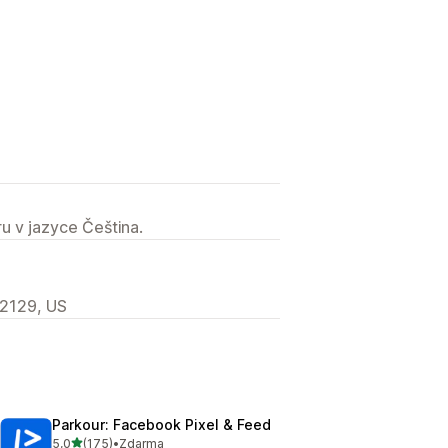
u v jazyce Čeština.
92129, US
Parkour: Facebook Pixel & Feed
z 5 hvězd
5,0
(175)
•
Zdarma