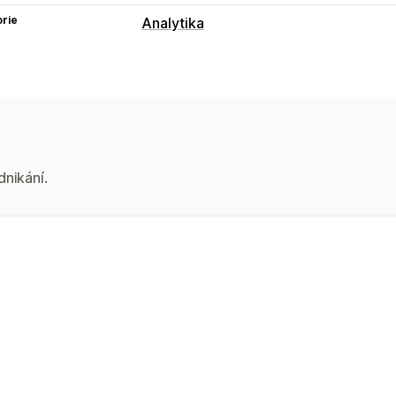
rie
Analytika
Chování zákazníků
Sledování událostí
Marketing a prodej
Užitečné informace o zisku
dnikání.
Vizuály a výkazy
Panel analytiky