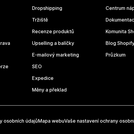
Dropshipping
Centrum náp
Tržiště
Dokumentace
Recenze produktů
Komunita Sh
rava
Upselling a balíčky
Blog Shopif
E-mailový marketing
Průzkum
erze
SEO
Expedice
Měny a překlad
y osobních údajů
Mapa webu
Vaše nastavení ochrany osobn